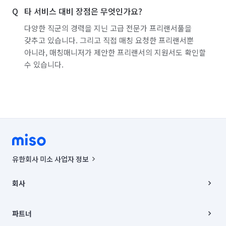
타 서비스 대비 장점은 무엇인가요?
다양한 직군의 경력을 지닌 고급 전문가 프리랜서풀을
갖추고 있습니다. 그리고 직접 매칭 요청한 프리랜서뿐
아니라, 매칭매니저가 제안한 프리랜서의 지원서도 확인할
수 있습니다.
유한회사 미소 사업자 정보
사업자등록번호 : 291-87-00271 | 인허가번호 : 2016-3220163-14-5-
00019 |
회사
통신판매신고번호 : 2024-서울종로-1400(공정거래위원회 정보) |
대표이사 : CHING VICTOR COLUMBIA RHEE
회사소개
주소 | 본사: 서울특별시 종로구 율곡로 6(중학동, 트윈트리빌딩) B동 5층
채용
파트너
컨택센터 : 서울특별시 종로구 수송동 율곡로 24, 7층, 8층 미소
블로그