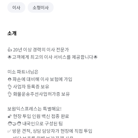
이사
소형이사
소개
👍 20년 이상 경력의 이사 전문가

🌟고객에게 최고의 이사 서비스를 제공합니다🌟

미소 파트너님은 

⛑️ 파손에 대비해 이사 보험에 가입 

👌 사업자 등록증 보유

👌 화물운송주선사업허가증 보유

보원익스프레스는 특별해요! 

🌠 현장 투입 인원 백신 접종 완료

🧑‍🤝‍🧑 내국인으로 구성된 팀 

✅ 방문 견적, 상담 담당자가 현장에 직접 투입
