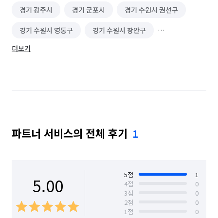
경기 광주시
경기 군포시
경기 수원시 권선구
경기 수원시 영통구
경기 수원시 장안구
더보기
경기 수원시 팔달구
경기 시흥시
경기 안산시 단원구
경기 안산시 상록구
경기 안성시
경기 안양시 동안구
경기 안양시 만안구
경기 여주시
경기 오산시
파트너 서비스의 전체 후기
1
경기 용인시 기흥구
경기 용인시 수지구
경기 용인시 처인구
경기 의왕시
경기 이천시
경기 평택시
경기 화성시
서울 관악구
5
점
1
5.00
4
점
0
3
점
0
서울 구로구
서울 금천구
인천 남동구
2
점
0
1
점
0
인천 부평구
충남 아산시
충남 천안시 동남구