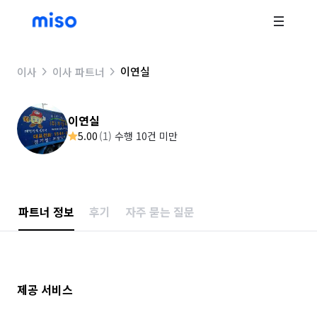
이연실
이사
이사 파트너
이연실
5.00
(
1
)
수행 10건 미만
파트너 정보
후기
자주 묻는 질문
제공 서비스