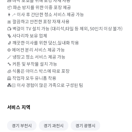
🧱 바닥 보호를 위해 보강 자재 사용

📦 파손 방지를 위한 이중 포장 제공

👩‍🦯 이사 후 간단한 청소 서비스 제공 가능

🎀 깔끔하고 안전한 포장 자재 사용 

📺 벽걸이 TV 설치 가능 (대리석,타일 등 제외, 50인치 이상 불가)

🪜 사다리차 보유 업체 

🧦 깨끗한 이사를 위한 덧신,실내화 착용

⚙️ 에어컨 분리 서비스 제공 가능

🪄 냉장고 청소 서비스 제공 가능

🔧 커튼 및 부착물 설치 가능

🧊 식품은 아이스 박스에 따로 포장 

🦺 작업자 모두 유니폼 착용

💑🏻 이사 경험이 많은 가족으로 구성된 팀
서비스 지역
경기 부천시
경기 과천시
경기 광명시