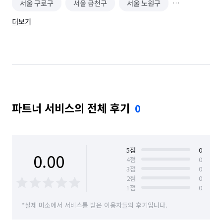
서울 구로구
서울 금천구
서울 노원구
더보기
서울 도봉구
서울 동대문구
서울 동작구
서울 마포구
서울 서대문구
서울 서초구
서울 성동구
서울 성북구
서울 송파구
서울 양천구
서울 영등포구
서울 용산구
파트너 서비스의 전체 후기
0
서울 은평구
서울 종로구
서울 중구
서울 중랑구
5
점
0
0.00
4
점
0
3
점
0
2
점
0
1
점
0
*실제 미소에서 서비스를 받은 이용자들의 후기입니다.