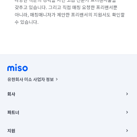
갖추고 있습니다. 그리고 직접 매칭 요청한 프리랜서뿐
아니라, 매칭매니저가 제안한 프리랜서의 지원서도 확인할
수 있습니다.
유한회사 미소 사업자 정보
사업자등록번호 : 291-87-00271 | 인허가번호 : 2016-3220163-14-5-
00019 |
회사
통신판매신고번호 : 2024-서울종로-1400(공정거래위원회 정보) |
대표이사 : CHING VICTOR COLUMBIA RHEE
회사소개
주소 | 본사: 서울특별시 종로구 율곡로 6(중학동, 트윈트리빌딩) B동 5층
채용
파트너
컨택센터 : 서울특별시 종로구 수송동 율곡로 24, 7층, 8층 미소
블로그
유한회사 미소는 통신판매중개자이며, 통신판매의 당사자가 아닙니다.
파트너 지원
상품, 상품정보, 거래에 관한 의무와 책임은 거래당사자에게 있습니다.
이사
지원
언론 보도 관련 문의:
contact@getmiso.com
이사 청소/입주 청소