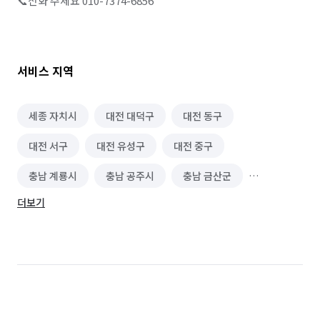
📞전화 주세요 010-7374-6856

서비스 지역
세종 자치시
대전 대덕구
대전 동구
대전 서구
대전 유성구
대전 중구
충남 계룡시
충남 공주시
충남 금산군
더보기
충남 논산시
충북 청주시 상당구
충북 청주시 서원구
충북 청주시 청원구
충북 청주시 흥덕구