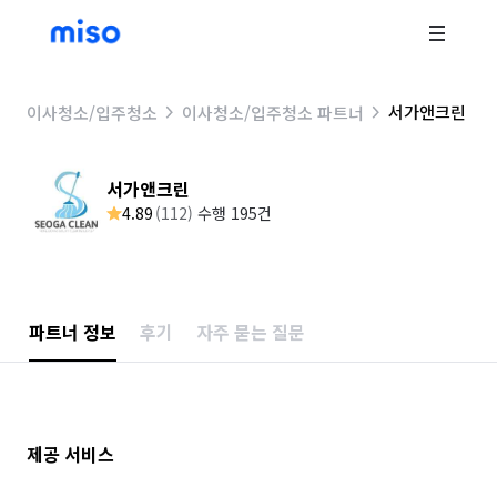
서가앤크린
이사청소/입주청소
이사청소/입주청소 파트너
서가앤크린
4.89
(
112
)
수행 195건
파트너 정보
후기
자주 묻는 질문
제공 서비스