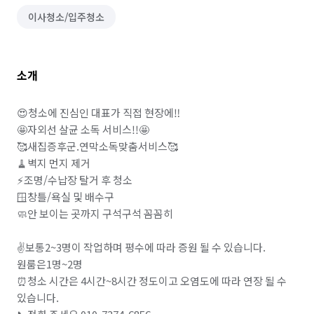
이사청소/입주청소
소개
😍청소에 진심인 대표가 직접 현장에‼️

🤩자외선 살균 소독 서비스!!🤩

🥰새집증후군.연막소독맞춤서비스🥰

🧹벽지 먼지 제거

⚡조명/수납장 탈거 후 청소

🪟창틀/욕실 및 배수구  

🧼안 보이는 곳까지 구석구석 꼼꼼히

✌️보통2~3명이 작업하며 평수에 따라 증원 될 수 있습니다. 
원룸은1명~2명

⏰청소 시간은 4시간~8시간 정도이고 오염도에 따라 연장 될 수 
있습니다.
