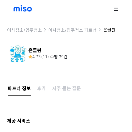
은클린
이사청소/입주청소
이사청소/입주청소 파트너
은클린
4.73
(
11
)
수행 29건
파트너 정보
후기
자주 묻는 질문
제공 서비스