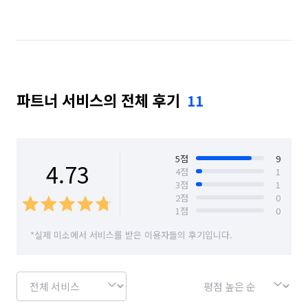
경기 김포시
경기 남양주시
경기 동두천시
경기 성남시 분당구
경기 성남시 수정구
경기 성남시 중원구
경기 수원시 권선구
파트너 서비스의 전체 후기
11
경기 수원시 영통구
경기 수원시 장안구
경기 수원시 팔달구
경기 시흥시
경기 안산시 단원구
경기 안산시 상록구
5
점
9
4.73
4
점
1
3
점
1
경기 안성시
경기 안양시 동안구
2
점
0
1
점
0
경기 안양시 만안구
경기 양주시
경기 양평군
*실제 미소에서 서비스를 받은 이용자들의 후기입니다.
경기 여주시
경기 연천군
경기 오산시
경기 용인시 기흥구
경기 용인시 수지구
경기 용인시 처인구
경기 의왕시
경기 의정부시