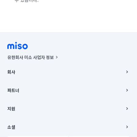
서울 중랑구
인천 강화군
인천 계양구
인천 남구
인천 남동구
인천 동구
인천 부평구
인천 서구
인천 연수구
인천 옹진군
인천 중구
경기 화성시 동탄구
경기 화성시 효행구
경기 화성시 만세구
유한회사 미소 사업자 정보
경기 화성시 병점구
사업자등록번호 : 291-87-00271 | 인허가번호 : 2016-3220163-14-5-
00019 |
회사
통신판매신고번호 : 2024-서울종로-1400(공정거래위원회 정보) |
대표이사 : CHING VICTOR COLUMBIA RHEE
회사소개
주소 | 본사: 서울특별시 종로구 율곡로 6(중학동, 트윈트리빌딩) B동 5층
채용
파트너
컨택센터 : 서울특별시 종로구 수송동 율곡로 24, 7층, 8층 미소
블로그
유한회사 미소는 통신판매중개자이며, 통신판매의 당사자가 아닙니다.
파트너 지원
상품, 상품정보, 거래에 관한 의무와 책임은 거래당사자에게 있습니다.
이사
지원
언론 보도 관련 문의:
contact@getmiso.com
이사 청소/입주 청소
대표번호: 1577-8808
고객센터
© 유한회사 미소. Miso, Inc. All Rights Reserved.
이용약관
소셜
개인정보처리방침