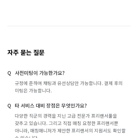
경기 이천시
경기 파주시
경기 평택시
경기 포천시
경기 하남시
경기 화성시
서울 강남구
서울 강동구
서울 강북구
서울 강서구
서울 관악구
서울 광진구
자주 묻는 질문
서울 구로구
서울 금천구
서울 노원구
사전미팅이 가능한가요?
서울 도봉구
서울 동대문구
서울 동작구
규정에 준하여 채팅과 유선상담만 가능합니다. 결제 후의
서울 마포구
서울 서대문구
서울 서초구
미팅은 가능합니다.
서울 성동구
서울 성북구
서울 송파구
타 서비스 대비 장점은 무엇인가요?
서울 양천구
서울 영등포구
서울 용산구
다양한 직군의 경력을 지닌 고급 전문가 프리랜서풀을
갖추고 있습니다. 그리고 직접 매칭 요청한 프리랜서뿐
서울 은평구
서울 종로구
서울 중구
아니라, 매칭매니저가 제안한 프리랜서의 지원서도 확인할
수 있습니다.