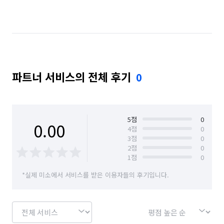
경북 영양군
경북 영주시
경북 영천시
경북 예천군
경북 울릉군
경북 울진군
경북 의성군
경북 청도군
경북 청송군
파트너 서비스의 전체 후기
0
경북 칠곡군
경북 포항시 남구
경북 포항시 북구
대구 남구
대구 달서구
대구 달성군
대구 동구
대구 북구
대구 서구
대구 수성구
5
점
0
0.00
4
점
0
3
점
0
대구 중구
2
점
0
1
점
0
*실제 미소에서 서비스를 받은 이용자들의 후기입니다.