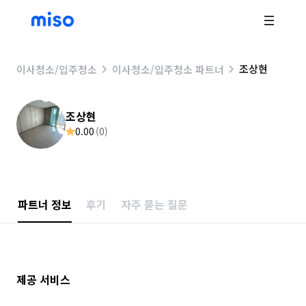
조상현
이사청소/입주청소
이사청소/입주청소 파트너
조상현
0.00
(
0
)
파트너 정보
후기
자주 묻는 질문
제공 서비스