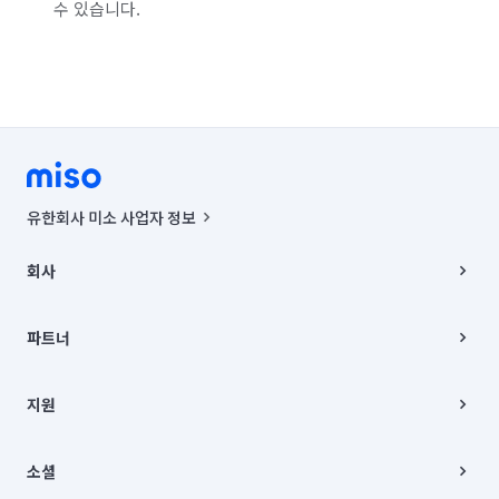
수 있습니다.
유한회사 미소 사업자 정보
사업자등록번호 : 291-87-00271 | 인허가번호 : 2016-3220163-14-5-
00019 |
회사
통신판매신고번호 : 2024-서울종로-1400(공정거래위원회 정보) |
대표이사 : CHING VICTOR COLUMBIA RHEE
회사소개
주소 | 본사: 서울특별시 종로구 율곡로 6(중학동, 트윈트리빌딩) B동 5층
채용
파트너
컨택센터 : 서울특별시 종로구 수송동 율곡로 24, 7층, 8층 미소
블로그
유한회사 미소는 통신판매중개자이며, 통신판매의 당사자가 아닙니다.
파트너 지원
상품, 상품정보, 거래에 관한 의무와 책임은 거래당사자에게 있습니다.
이사
지원
언론 보도 관련 문의:
contact@getmiso.com
이사 청소/입주 청소
대표번호: 1577-8808
고객센터
© 유한회사 미소. Miso, Inc. All Rights Reserved.
이용약관
소셜
개인정보처리방침