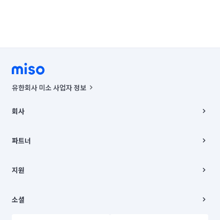
유한회사 미소 사업자 정보
사업자등록번호 : 291-87-00271 | 인허가번호 : 2016-3220163-14-5-
00019 |
회사
통신판매신고번호 : 2024-서울종로-1400(공정거래위원회 정보) |
대표이사 : CHING VICTOR COLUMBIA RHEE
회사소개
주소 | 본사: 서울특별시 종로구 율곡로 6(중학동, 트윈트리빌딩) B동 5층
채용
파트너
컨택센터 : 서울특별시 종로구 수송동 율곡로 24, 7층, 8층 미소
블로그
유한회사 미소는 통신판매중개자이며, 통신판매의 당사자가 아닙니다.
파트너 지원
상품, 상품정보, 거래에 관한 의무와 책임은 거래당사자에게 있습니다.
이사
지원
언론 보도 관련 문의:
contact@getmiso.com
이사 청소/입주 청소
대표번호: 1577-8808
고객센터
© 유한회사 미소. Miso, Inc. All Rights Reserved.
이용약관
소셜
개인정보처리방침
파트너 위치정보 이용약관
링크드인