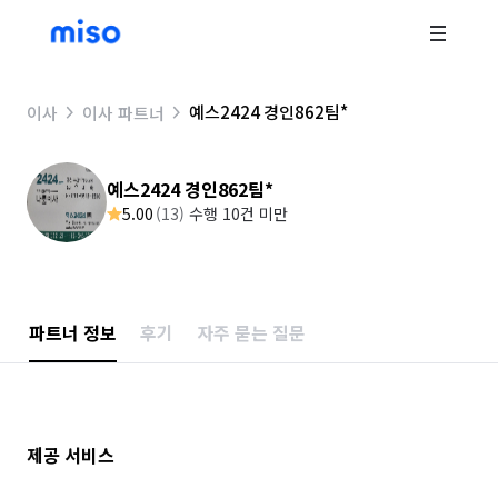
예스2424 경인862팀*
이사
이사 파트너
예스2424 경인862팀*
5.00
(
13
)
수행 10건 미만
파트너 정보
후기
자주 묻는 질문
제공 서비스