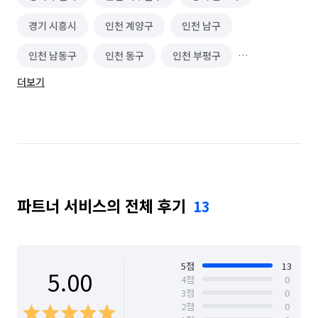
경기 시흥시
인천 계양구
인천 남구
인천 남동구
인천 동구
인천 부평구
더보기
인천 서구
인천 연수구
인천 중구
파트너 서비스의 전체 후기
13
5
점
13
5.00
4
점
0
3
점
0
2
점
0