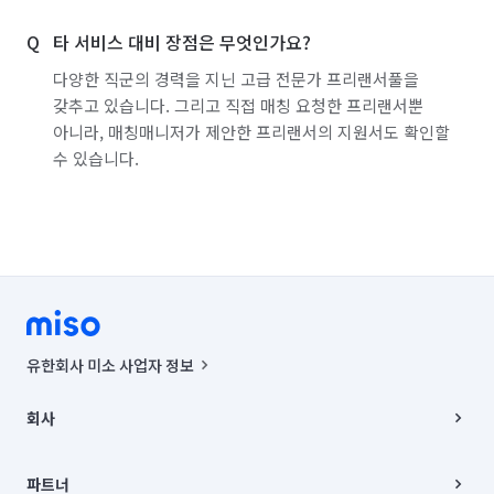
타 서비스 대비 장점은 무엇인가요?
다양한 직군의 경력을 지닌 고급 전문가 프리랜서풀을
갖추고 있습니다. 그리고 직접 매칭 요청한 프리랜서뿐
아니라, 매칭매니저가 제안한 프리랜서의 지원서도 확인할
수 있습니다.
유한회사 미소 사업자 정보
사업자등록번호 : 291-87-00271 | 인허가번호 : 2016-3220163-14-5-
00019 |
회사
통신판매신고번호 : 2024-서울종로-1400(공정거래위원회 정보) |
대표이사 : CHING VICTOR COLUMBIA RHEE
회사소개
주소 | 본사: 서울특별시 종로구 율곡로 6(중학동, 트윈트리빌딩) B동 5층
채용
파트너