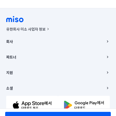
유한회사 미소 사업자 정보
사업자등록번호 : 291-87-00271 | 인허가번호 : 2016-3220163-14-5-
00019 |
회사
통신판매신고번호 : 2024-서울종로-1400(공정거래위원회 정보) |
대표이사 : CHING VICTOR COLUMBIA RHEE
회사소개
주소 | 본사: 서울특별시 종로구 율곡로 6(중학동, 트윈트리빌딩) B동 5층
채용
파트너
컨택센터 : 서울특별시 종로구 수송동 율곡로 24, 7층, 8층 미소
블로그
유한회사 미소는 통신판매중개자이며, 통신판매의 당사자가 아닙니다.
파트너 지원
상품, 상품정보, 거래에 관한 의무와 책임은 거래당사자에게 있습니다.
이사
지원
언론 보도 관련 문의:
contact@getmiso.com
이사 청소/입주 청소
대표번호: 1577-8808
고객센터
© 유한회사 미소. Miso, Inc. All Rights Reserved.
이용약관
소셜
개인정보처리방침
파트너 위치정보 이용약관
링크드인
문의하기
유튜브