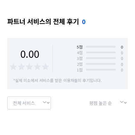
파트너 서비스의 전체 후기
0
5
점
0
0.00
4
점
0
3
점
0
2
점
0
1
점
0
*실제 미소에서 서비스를 받은 이용자들의 후기입니다.