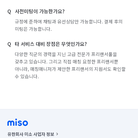
서울 성북구
서울 송파구
서울 양천구
사전미팅이 가능한가요?
서울 영등포구
서울 용산구
서울 은평구
규정에 준하여 채팅과 유선상담만 가능합니다. 결제 후의
서울 종로구
서울 중구
서울 중랑구
미팅은 가능합니다.
인천 강화군
인천 계양구
인천 남구
타 서비스 대비 장점은 무엇인가요?
인천 남동구
인천 동구
인천 부평구
다양한 직군의 경력을 지닌 고급 전문가 프리랜서풀을
갖추고 있습니다. 그리고 직접 매칭 요청한 프리랜서뿐
인천 서구
인천 연수구
인천 옹진군
아니라, 매칭매니저가 제안한 프리랜서의 지원서도 확인할
수 있습니다.
인천 중구
경기 부천시 소사구
경기 화성시 동탄구
경기 화성시 효행구
경기 화성시 만세구
경기 화성시 병점구
유한회사 미소 사업자 정보