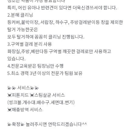
청소는 약품이 가장 중요합니다

특히, 어린 유아나 반련견이 있다면 더욱신경쓰셔야 합니다. 

2.분해 클리닝

등커버,붙박이장, 서랍장, 하수구, 주방걸레받이등 창을 제외한 
탈거 가능한곳은

모두 탈거하여 꼼꼼히 클리닝 진행됩니다. 

3.구역별 걸레 분리 사용

화장실,주방,베란다등 구역별 깨끗한 걸레로만 사용하고 
있습니다. 

4.전문교육받은 팀장님만 수행 

5.최소 경력 3년 이상의 전문가 팀원 보유 

💫💫 서비스💫💫

💓피톤치드 💓스팀살균 서비스

(씽크볼.개수대.배수구.세면대.변기)

💓해충방역 서비스

💫확정💫 눌러주시면 연락드리겠습니다^^