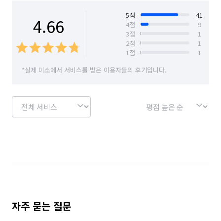
경기 안산시 상록구
경기 안양시 동안구
5
점
41
4.66
4
점
9
3
점
1
경기 안양시 만안구
경기 양주시
2
점
1
1
점
1
경기 용인시 기흥구
경기 용인시 수지구
*실제 미소에서 서비스를 받은 이용자들의 후기입니다.
경기 용인시 처인구
경기 의왕시
경기 의정부시
경기 하남시
경기 화성시
서울 강남구
서울 강동구
서울 강북구
서울 강서구
서울 관악구
서울 광진구
서울 구로구
서울 금천구
서울 노원구
서울 도봉구
서울 동대문구
서울 동작구
서울 마포구
서울 서대문구
서울 서초구
서울 성동구
자주 묻는 질문