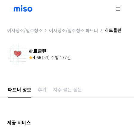
하트클린
이사청소/입주청소
이사청소/입주청소 파트너
하트클린
4.66
(
53
)
수행 177건
파트너 정보
후기
자주 묻는 질문
제공 서비스