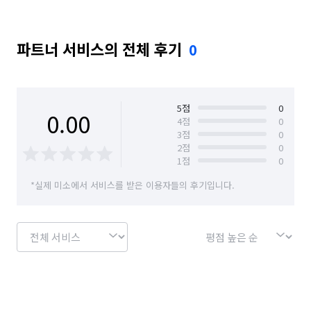
파트너 서비스의 전체 후기
0
5
점
0
0.00
4
점
0
3
점
0
2
점
0
1
점
0
*실제 미소에서 서비스를 받은 이용자들의 후기입니다.