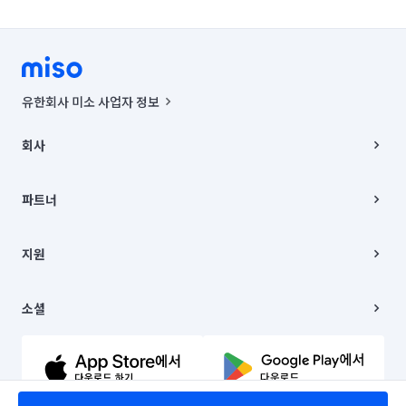
유한회사 미소 사업자 정보
사업자등록번호 : 291-87-00271 | 인허가번호 : 2016-3220163-14-5-
00019 |
회사
통신판매신고번호 : 2024-서울종로-1400(공정거래위원회 정보) |
대표이사 : CHING VICTOR COLUMBIA RHEE
회사소개
주소 | 본사: 서울특별시 종로구 율곡로 6(중학동, 트윈트리빌딩) B동 5층
채용
파트너
컨택센터 : 서울특별시 종로구 수송동 율곡로 24, 7층, 8층 미소
블로그
유한회사 미소는 통신판매중개자이며, 통신판매의 당사자가 아닙니다.
파트너 지원
상품, 상품정보, 거래에 관한 의무와 책임은 거래당사자에게 있습니다.
이사
지원
언론 보도 관련 문의:
contact@getmiso.com
이사 청소/입주 청소
대표번호: 1577-8808
고객센터
© 유한회사 미소. Miso, Inc. All Rights Reserved.
이용약관
소셜
개인정보처리방침
파트너 위치정보 이용약관
링크드인
문의하기
유튜브