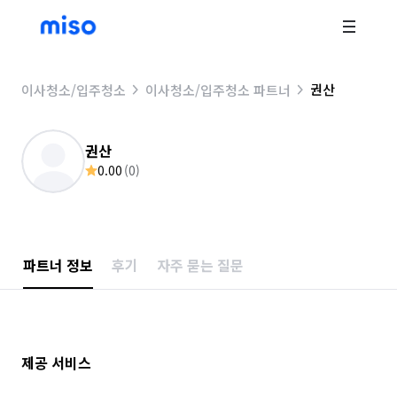
권산
이사청소/입주청소
이사청소/입주청소 파트너
권산
0.00
(
0
)
파트너 정보
후기
자주 묻는 질문
제공 서비스