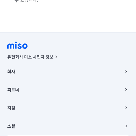
유한회사 미소 사업자 정보
사업자등록번호 : 291-87-00271 | 인허가번호 : 2016-3220163-14-5-
00019 |
회사
통신판매신고번호 : 2024-서울종로-1400(공정거래위원회 정보) |
대표이사 : CHING VICTOR COLUMBIA RHEE
회사소개
주소 | 본사: 서울특별시 종로구 율곡로 6(중학동, 트윈트리빌딩) B동 5층
채용
파트너
컨택센터 : 서울특별시 종로구 수송동 율곡로 24, 7층, 8층 미소
블로그
유한회사 미소는 통신판매중개자이며, 통신판매의 당사자가 아닙니다.
파트너 지원
상품, 상품정보, 거래에 관한 의무와 책임은 거래당사자에게 있습니다.
이사
지원
언론 보도 관련 문의:
contact@getmiso.com
이사 청소/입주 청소
대표번호: 1577-8808
고객센터
© 유한회사 미소. Miso, Inc. All Rights Reserved.
이용약관
소셜
개인정보처리방침