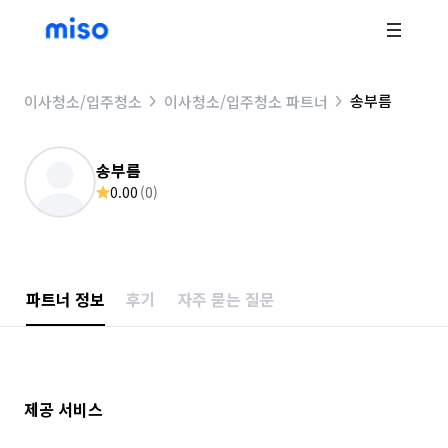
송부름
이사청소/입주청소
이사청소/입주청소 파트너
송부름
0.00
(
0
)
파트너 정보
후기
자주 묻는 질문
제공 서비스