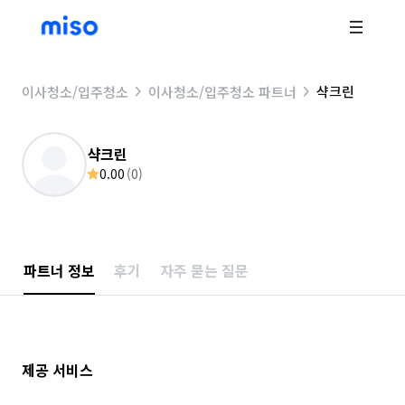
샥크린
이사청소/입주청소
이사청소/입주청소 파트너
샥크린
0.00
(
0
)
파트너 정보
후기
자주 묻는 질문
제공 서비스