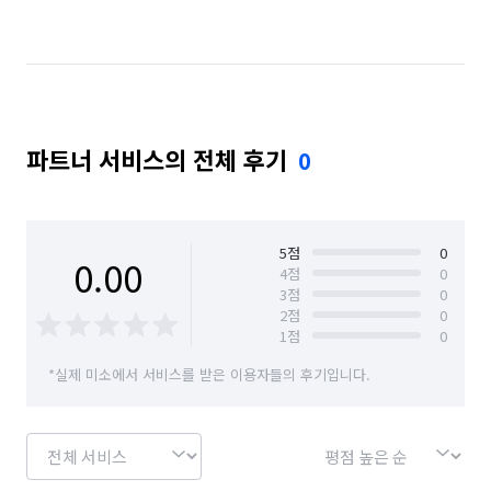
경기 남양주시
경기 동두천시
경기 성남시 분당구
경기 성남시 수정구
경기 성남시 중원구
경기 시흥시
경기 안산시 단원구
파트너 서비스의 전체 후기
0
경기 안산시 상록구
경기 안성시
경기 안양시 동안구
경기 안양시 만안구
경기 양주시
경기 양평군
경기 여주시
5
점
0
0.00
4
점
0
3
점
0
경기 연천군
경기 오산시
경기 의왕시
2
점
0
1
점
0
경기 의정부시
경기 이천시
경기 파주시
*실제 미소에서 서비스를 받은 이용자들의 후기입니다.
경기 평택시
경기 포천시
경기 하남시
경기 화성시
서울 강남구
서울 강북구
서울 강서구
서울 관악구
서울 광진구