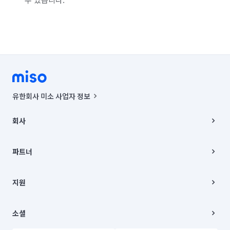
유한회사 미소 사업자 정보
사업자등록번호 : 291-87-00271 | 인허가번호 : 2016-3220163-14-5-
00019 |
회사
통신판매신고번호 : 2024-서울종로-1400(공정거래위원회 정보) |
대표이사 : CHING VICTOR COLUMBIA RHEE
회사소개
주소 | 본사: 서울특별시 종로구 율곡로 6(중학동, 트윈트리빌딩) B동 5층
채용
파트너
컨택센터 : 서울특별시 종로구 수송동 율곡로 24, 7층, 8층 미소
블로그
유한회사 미소는 통신판매중개자이며, 통신판매의 당사자가 아닙니다.
파트너 지원
상품, 상품정보, 거래에 관한 의무와 책임은 거래당사자에게 있습니다.
이사
지원
언론 보도 관련 문의:
contact@getmiso.com
이사 청소/입주 청소
대표번호: 1577-8808
고객센터
© 유한회사 미소. Miso, Inc. All Rights Reserved.
이용약관
소셜
개인정보처리방침