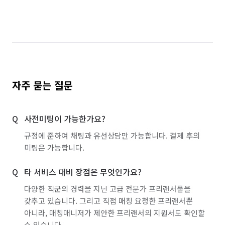
서울 구로구
서울 금천구
서울 노원구
서울 도봉구
서울 동대문구
서울 동작구
서울 마포구
서울 서대문구
서울 서초구
서울 성동구
서울 성북구
서울 송파구
자주 묻는 질문
서울 양천구
서울 영등포구
서울 용산구
사전미팅이 가능한가요?
서울 은평구
서울 종로구
서울 중구
규정에 준하여 채팅과 유선상담만 가능합니다. 결제 후의
서울 중랑구
경기 화성시 동탄구
미팅은 가능합니다.
경기 화성시 효행구
경기 화성시 만세구
타 서비스 대비 장점은 무엇인가요?
경기 화성시 병점구
다양한 직군의 경력을 지닌 고급 전문가 프리랜서풀을
갖추고 있습니다. 그리고 직접 매칭 요청한 프리랜서뿐
아니라, 매칭매니저가 제안한 프리랜서의 지원서도 확인할
수 있습니다.