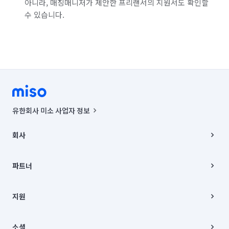
아니라, 매칭매니저가 제안한 프리랜서의 지원서도 확인할
수 있습니다.
유한회사 미소 사업자 정보
사업자등록번호 : 291-87-00271 | 인허가번호 : 2016-3220163-14-5-
00019 |
회사
통신판매신고번호 : 2024-서울종로-1400(공정거래위원회 정보) |
대표이사 : CHING VICTOR COLUMBIA RHEE
회사소개
주소 | 본사: 서울특별시 종로구 율곡로 6(중학동, 트윈트리빌딩) B동 5층
채용
파트너
컨택센터 : 서울특별시 종로구 수송동 율곡로 24, 7층, 8층 미소
블로그
유한회사 미소는 통신판매중개자이며, 통신판매의 당사자가 아닙니다.
파트너 지원
상품, 상품정보, 거래에 관한 의무와 책임은 거래당사자에게 있습니다.
이사
지원
언론 보도 관련 문의:
contact@getmiso.com
이사 청소/입주 청소
대표번호: 1577-8808
고객센터
© 유한회사 미소. Miso, Inc. All Rights Reserved.
이용약관
소셜