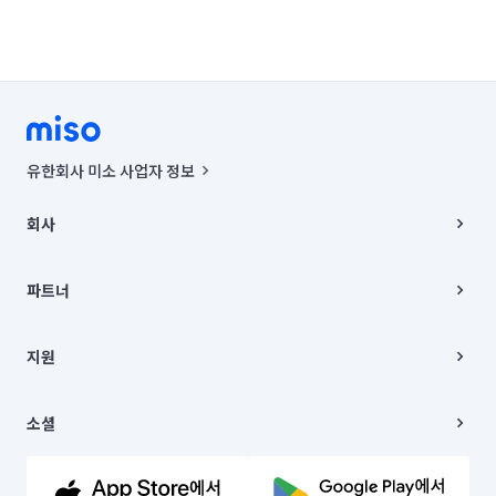
유한회사 미소 사업자 정보
사업자등록번호 : 291-87-00271 | 인허가번호 : 2016-3220163-14-5-
00019 |
회사
통신판매신고번호 : 2024-서울종로-1400(공정거래위원회 정보) |
대표이사 : CHING VICTOR COLUMBIA RHEE
회사소개
주소 | 본사: 서울특별시 종로구 율곡로 6(중학동, 트윈트리빌딩) B동 5층
채용
파트너
컨택센터 : 서울특별시 종로구 수송동 율곡로 24, 7층, 8층 미소
블로그
유한회사 미소는 통신판매중개자이며, 통신판매의 당사자가 아닙니다.
파트너 지원
상품, 상품정보, 거래에 관한 의무와 책임은 거래당사자에게 있습니다.
이사
지원
언론 보도 관련 문의:
contact@getmiso.com
이사 청소/입주 청소
대표번호: 1577-8808
고객센터
© 유한회사 미소. Miso, Inc. All Rights Reserved.
이용약관
소셜
개인정보처리방침
파트너 위치정보 이용약관
링크드인
문의하기
유튜브