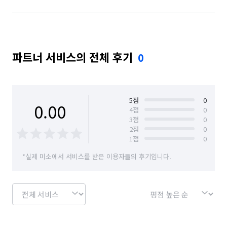
파트너 서비스의 전체 후기
0
5
점
0
0.00
4
점
0
3
점
0
2
점
0
1
점
0
*실제 미소에서 서비스를 받은 이용자들의 후기입니다.