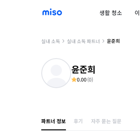
생활 청소
이
윤준희
실내 소독
실내 소독 파트너
윤준희
0.00
(
0
)
파트너 정보
후기
자주 묻는 질문