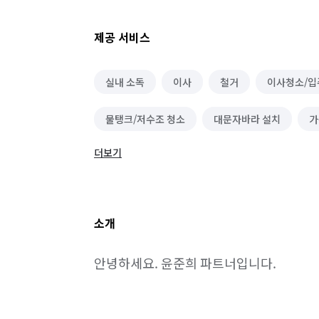
제공 서비스
실내 소독
이사
철거
이사청소/입
물탱크/저수조 청소
대문자바라 설치
가
더보기
방문 산책/간단 돌봄
벌초/예초
위탁 돌
소개
안녕하세요. 윤준희 파트너입니다.