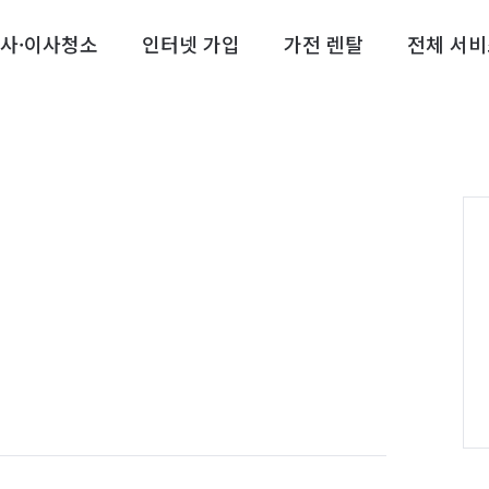
사·이사청소
인터넷 가입
가전 렌탈
전체 서비