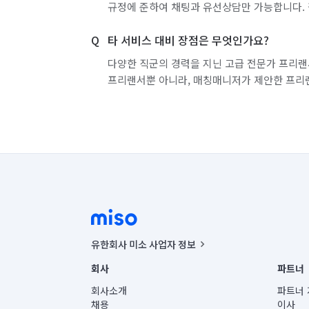
규정에 준하여 채팅과 유선상담만 가능합니다. 
타 서비스 대비 장점은 무엇인가요?
다양한 직군의 경력을 지닌 고급 전문가 프리랜
프리랜서뿐 아니라, 매칭매니저가 제안한 프리
유한회사 미소 사업자 정보
사업자등록번호 : 291-87-00271 | 인허가번호 : 2016-32201
회사
파트너
통신판매신고번호 : 2024-서울종로-1400(공정거래위원회 정
대표이사 : CHING VICTOR COLUMBIA RHEE
회사소개
파트너 
주소 | 본사: 서울특별시 종로구 율곡로 6(중학동, 트윈트리
채용
이사