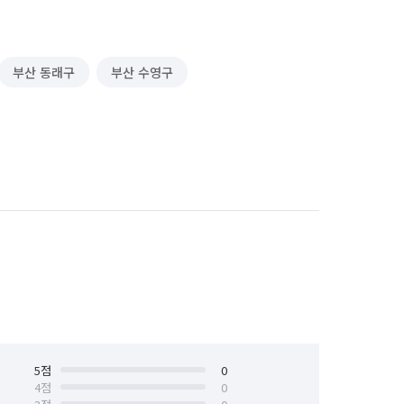
부산 동래구
부산 수영구
5
점
0
4
점
0