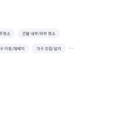
주청소
건물 내부/외부 청소
구 이동/재배치
가구 조립/설치
봄/펫 호텔
가구 청소