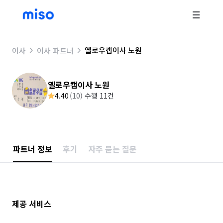
옐로우캡이사 노원
이사
이사 파트너
옐로우캡이사 노원
4.40
(
10
)
수행 11건
파트너 정보
후기
자주 묻는 질문
제공 서비스