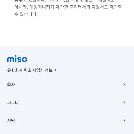
아니라, 매칭매니저가 제안한 프리랜서의 지원서도 확인할
수 있습니다.
유한회사 미소 사업자 정보
사업자등록번호 : 291-87-00271 | 인허가번호 : 2016-3220163-14-5-
00019 |
회사
통신판매신고번호 : 2024-서울종로-1400(공정거래위원회 정보) |
대표이사 : CHING VICTOR COLUMBIA RHEE
회사소개
주소 | 본사: 서울특별시 종로구 율곡로 6(중학동, 트윈트리빌딩) B동 5층
채용
파트너
컨택센터 : 서울특별시 종로구 수송동 율곡로 24, 7층, 8층 미소
블로그
유한회사 미소는 통신판매중개자이며, 통신판매의 당사자가 아닙니다.
파트너 지원
상품, 상품정보, 거래에 관한 의무와 책임은 거래당사자에게 있습니다.
이사
지원
언론 보도 관련 문의:
contact@getmiso.com
이사 청소/입주 청소
대표번호: 1577-8808
고객센터