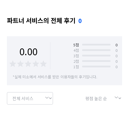
파트너 서비스의 전체 후기
0
5
점
0
0.00
4
점
0
3
점
0
2
점
0
1
점
0
*실제 미소에서 서비스를 받은 이용자들의 후기입니다.