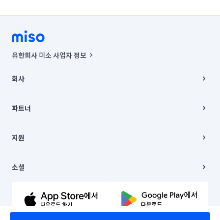
유한회사 미소 사업자 정보
사업자등록번호 : 291-87-00271 | 인허가번호 : 2016-3220163-14-5-
00019 |
회사
통신판매신고번호 : 2024-서울종로-1400(공정거래위원회 정보) |
대표이사 : CHING VICTOR COLUMBIA RHEE
회사소개
주소 | 본사: 서울특별시 종로구 율곡로 6(중학동, 트윈트리빌딩) B동 5층
채용
파트너
컨택센터 : 서울특별시 종로구 수송동 율곡로 24, 7층, 8층 미소
블로그
유한회사 미소는 통신판매중개자이며, 통신판매의 당사자가 아닙니다.
파트너 지원
상품, 상품정보, 거래에 관한 의무와 책임은 거래당사자에게 있습니다.
이사
지원
언론 보도 관련 문의:
contact@getmiso.com
이사 청소/입주 청소
대표번호: 1577-8808
고객센터
© 유한회사 미소. Miso, Inc. All Rights Reserved.
이용약관
소셜
개인정보처리방침
파트너 위치정보 이용약관
링크드인
문의하기
유튜브