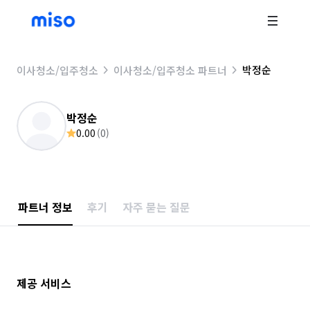
박정순
이사청소/입주청소
이사청소/입주청소 파트너
박정순
0.00
(
0
)
파트너 정보
후기
자주 묻는 질문
제공 서비스