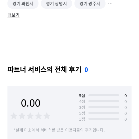
경기 과천시
경기 광명시
경기 광주시
더보기
경기 구리시
경기 군포시
경기 김포시
경기 남양주시
경기 동두천시
경기 성남시 분당구
경기 성남시 수정구
경기 성남시 중원구
경기 수원시 권선구
경기 수원시 영통구
파트너 서비스의 전체 후기
0
경기 수원시 장안구
경기 수원시 팔달구
경기 시흥시
경기 안산시 단원구
경기 안산시 상록구
경기 안성시
5
점
0
0.00
4
점
0
3
점
0
경기 안양시 동안구
경기 안양시 만안구
2
점
0
1
점
0
경기 양주시
경기 양평군
경기 여주시
*실제 미소에서 서비스를 받은 이용자들의 후기입니다.
경기 연천군
경기 오산시
경기 용인시 기흥구