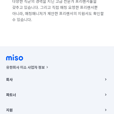
다양한 직군의 경력을 지닌 고급 전문가 프리랜서풀을
갖추고 있습니다. 그리고 직접 매칭 요청한 프리랜서뿐
서울 종로구
서울 중구
서울 중랑구
아니라, 매칭매니저가 제안한 프리랜서의 지원서도 확인할
수 있습니다.
경기 화성시 동탄구
경기 화성시 효행구
경기 화성시 만세구
경기 화성시 병점구
유한회사 미소 사업자 정보
사업자등록번호 : 291-87-00271 | 인허가번호 : 2016-3220163-14-5-
00019 |
회사
통신판매신고번호 : 2024-서울종로-1400(공정거래위원회 정보) |
대표이사 : CHING VICTOR COLUMBIA RHEE
회사소개
주소 | 본사: 서울특별시 종로구 율곡로 6(중학동, 트윈트리빌딩) B동 5층
채용
파트너
컨택센터 : 서울특별시 종로구 수송동 율곡로 24, 7층, 8층 미소
블로그
유한회사 미소는 통신판매중개자이며, 통신판매의 당사자가 아닙니다.
파트너 지원
상품, 상품정보, 거래에 관한 의무와 책임은 거래당사자에게 있습니다.
이사
지원
언론 보도 관련 문의:
contact@getmiso.com