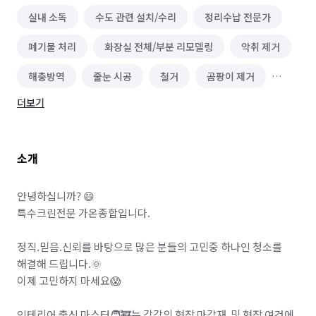
실내 소독
수도 관련 설치/수리
정리수납 전문가
폐기물 처리
화장실 전체/부분 리모델링
악취 제거
해충방역
줄눈 시공
철거
곰팡이 제거
더보기
새집/헌집증후군 시공
화재 복구/청소
침수 복구/청소
유품정리/특수청소
소개
건물 내부/외부 청소
이사청소/입주청소
간단 수리/보수
환풍기 교체/설치
펫 홈 클리닝
안녕하십니까? 😄

특수크린전문 가온종합입니다.

나노코팅 시공
바닥 청소 (왁스 코팅)
정직.믿음.신뢰를 바탕으로 많은 분들의 고민중 하나인 청소를 
해결해 드립니다.🌞

이제 고민하지 마세요😱

인테리어 출신 마스터🧑‍🚒는 각각의 현장 마감재  및 현장 여건에 