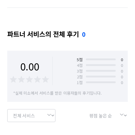
파트너 서비스의 전체 후기
0
5
점
0
0.00
4
점
0
3
점
0
2
점
0
1
점
0
*실제 미소에서 서비스를 받은 이용자들의 후기입니다.