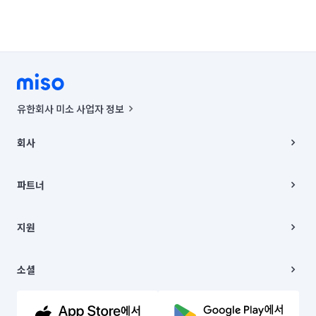
유한회사 미소 사업자 정보
사업자등록번호 : 291-87-00271 | 인허가번호 : 2016-3220163-14-5-
00019 |
회사
통신판매신고번호 : 2024-서울종로-1400(공정거래위원회 정보) |
대표이사 : CHING VICTOR COLUMBIA RHEE
회사소개
주소 | 본사: 서울특별시 종로구 율곡로 6(중학동, 트윈트리빌딩) B동 5층
채용
파트너
컨택센터 : 서울특별시 종로구 수송동 율곡로 24, 7층, 8층 미소
블로그
유한회사 미소는 통신판매중개자이며, 통신판매의 당사자가 아닙니다.
파트너 지원
상품, 상품정보, 거래에 관한 의무와 책임은 거래당사자에게 있습니다.
이사
지원
언론 보도 관련 문의:
contact@getmiso.com
이사 청소/입주 청소
대표번호: 1577-8808
고객센터
© 유한회사 미소. Miso, Inc. All Rights Reserved.
이용약관
소셜
개인정보처리방침
파트너 위치정보 이용약관
링크드인
문의하기
유튜브