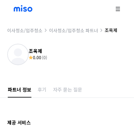
조옥제
이사청소/입주청소
이사청소/입주청소 파트너
조옥제
0.00
(
0
)
파트너 정보
후기
자주 묻는 질문
제공 서비스