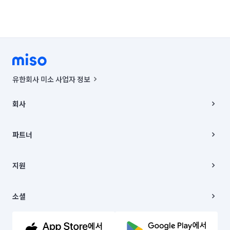
유한회사 미소 사업자 정보
사업자등록번호 : 291-87-00271 | 인허가번호 : 2016-3220163-14-5-
00019 |
회사
통신판매신고번호 : 2024-서울종로-1400(공정거래위원회 정보) |
대표이사 : CHING VICTOR COLUMBIA RHEE
회사소개
주소 | 본사: 서울특별시 종로구 율곡로 6(중학동, 트윈트리빌딩) B동 5층
채용
파트너
컨택센터 : 서울특별시 종로구 수송동 율곡로 24, 7층, 8층 미소
블로그
유한회사 미소는 통신판매중개자이며, 통신판매의 당사자가 아닙니다.
파트너 지원
상품, 상품정보, 거래에 관한 의무와 책임은 거래당사자에게 있습니다.
이사
지원
언론 보도 관련 문의:
contact@getmiso.com
이사 청소/입주 청소
대표번호: 1577-8808
고객센터
© 유한회사 미소. Miso, Inc. All Rights Reserved.
이용약관
소셜
개인정보처리방침
파트너 위치정보 이용약관
링크드인
문의하기
유튜브