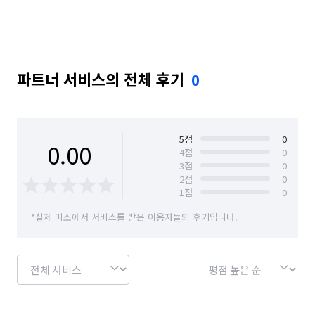
파트너 서비스의 전체 후기
0
5
점
0
0.00
4
점
0
3
점
0
2
점
0
1
점
0
*실제 미소에서 서비스를 받은 이용자들의 후기입니다.