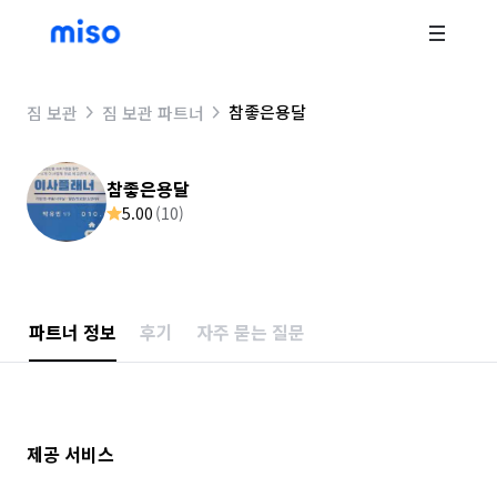
참좋은용달
짐 보관
짐 보관 파트너
참좋은용달
5.00
(
10
)
파트너 정보
후기
자주 묻는 질문
제공 서비스