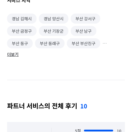
서비스 지역
경남 김해시
경남 양산시
부산 강서구
부산 금정구
부산 기장군
부산 남구
부산 동구
부산 동래구
부산 부산진구
더보기
부산 북구
부산 사상구
부산 사하구
부산 서구
부산 수영구
부산 연제구
부산 영도구
부산 중구
부산 해운대구
파트너 서비스의 전체 후기
10
5
점
10