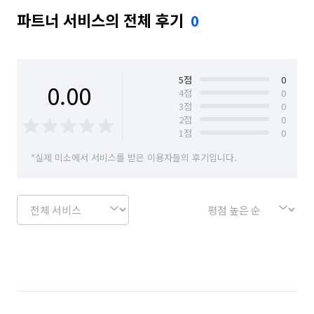
파트너 서비스의 전체 후기
0
5
점
0
0.00
4
점
0
3
점
0
2
점
0
1
점
0
*실제 미소에서 서비스를 받은 이용자들의 후기입니다.