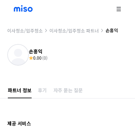
손홍익
이사청소/입주청소
이사청소/입주청소 파트너
손홍익
0.00
(
0
)
파트너 정보
후기
자주 묻는 질문
제공 서비스