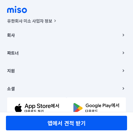
유한회사 미소 사업자 정보
사업자등록번호 : 291-87-00271 | 인허가번호 : 2016-3220163-14-5-
00019 |
회사
통신판매신고번호 : 2024-서울종로-1400(공정거래위원회 정보) |
대표이사 : CHING VICTOR COLUMBIA RHEE
회사소개
주소 | 본사: 서울특별시 종로구 율곡로 6(중학동, 트윈트리빌딩) B동 5층
채용
파트너
컨택센터 : 서울특별시 종로구 수송동 율곡로 24, 7층, 8층 미소
블로그
유한회사 미소는 통신판매중개자이며, 통신판매의 당사자가 아닙니다.
파트너 지원
상품, 상품정보, 거래에 관한 의무와 책임은 거래당사자에게 있습니다.
이사
지원
언론 보도 관련 문의:
contact@getmiso.com
이사 청소/입주 청소
대표번호: 1577-8808
고객센터
© 유한회사 미소. Miso, Inc. All Rights Reserved.
이용약관
소셜
개인정보처리방침
파트너 위치정보 이용약관
링크드인
문의하기
유튜브
앱에서 견적 받기