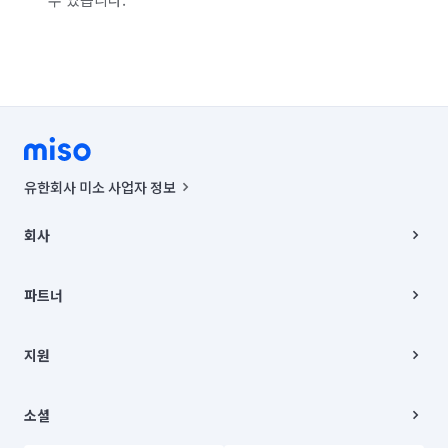
유한회사 미소 사업자 정보
사업자등록번호 : 291-87-00271 | 인허가번호 : 2016-3220163-14-5-
00019 |
회사
통신판매신고번호 : 2024-서울종로-1400(공정거래위원회 정보) |
대표이사 : CHING VICTOR COLUMBIA RHEE
회사소개
주소 | 본사: 서울특별시 종로구 율곡로 6(중학동, 트윈트리빌딩) B동 5층
채용
파트너
컨택센터 : 서울특별시 종로구 수송동 율곡로 24, 7층, 8층 미소
블로그
유한회사 미소는 통신판매중개자이며, 통신판매의 당사자가 아닙니다.
파트너 지원
상품, 상품정보, 거래에 관한 의무와 책임은 거래당사자에게 있습니다.
이사
지원
언론 보도 관련 문의:
contact@getmiso.com
이사 청소/입주 청소
대표번호: 1577-8808
고객센터
© 유한회사 미소. Miso, Inc. All Rights Reserved.
이용약관
소셜
개인정보처리방침