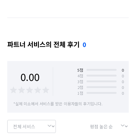
서울 동작구
서울 마포구
서울 서대문구
서울 서초구
서울 성동구
서울 성북구
서울 송파구
서울 양천구
서울 영등포구
파트너 서비스의 전체 후기
0
서울 용산구
서울 은평구
서울 종로구
서울 중구
서울 중랑구
인천 강화군
인천 계양구
인천 남동구
인천 동구
5
점
0
0.00
4
점
0
3
점
0
인천 부평구
인천 서구
인천 연수구
2
점
0
1
점
0
인천 옹진군
인천 중구
*실제 미소에서 서비스를 받은 이용자들의 후기입니다.