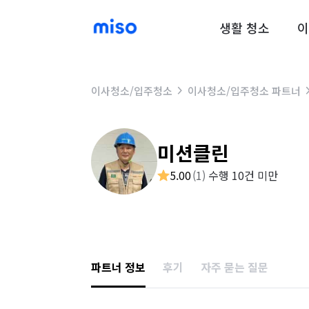
생활 청소
이
이사청소/입주청소
이사청소/입주청소 파트너
미션클린
5.00
(
1
)
수행 10건 미만
파트너 정보
후기
자주 묻는 질문