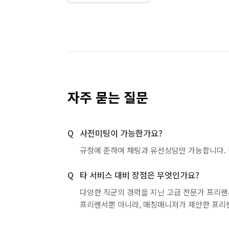
서울 노원구
서울 도봉구
서울 동대문구
서울 서대문구
서울 서초구
서울 성동구
서울 양천구
서울 영등포구
서울 용산구
서울 중구
서울 중랑구
경기 화성시 동
자주 묻는 질문
경기 화성시 만세구
경기 화성시 병점구
사전미팅이 가능한가요?
규정에 준하여 채팅과 유선상담만 가능합니다. 
타 서비스 대비 장점은 무엇인가요?
다양한 직군의 경력을 지닌 고급 전문가 프리랜
프리랜서뿐 아니라, 매칭매니저가 제안한 프리