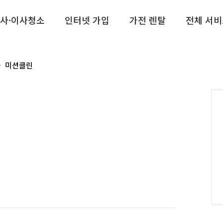
사·이사청소
인터넷 가입
가전 렌탈
전체 서비
미션클린