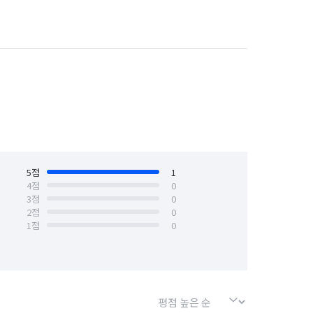
경기 수원시 권선구
경기 수원시 영통구
경기 시흥시
경기 안산시 단원구
안양시 동안구
경기 안양시 만안구
경기 연천군
경기 오산시
경기 용인시 처인구
5
점
경기 의왕시
1
4
점
0
3
점
0
경기 평택시
경기 포천시
2
점
0
1
점
0
서울 강동구
서울 강북구
서울 구로구
서울 금천구