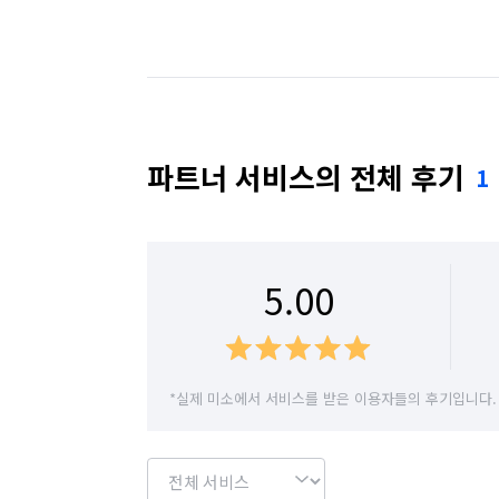
경기 성남시 수정구
경기 성남시 중원구
경기 수원시 장안구
경기 수원시 팔달구
경기 안산시 상록구
경기 안성시
경기 
파트너 서비스의 전체 후기
1
경기 양주시
경기 양평군
경기 여주시
경기 용인시 기흥구
경기 용인시 수지구
5.00
경기 의정부시
경기 이천시
경기 파주시
경기 하남시
경기 화성시
서울 강남구
*실제 미소에서 서비스를 받은 이용자들의 후기입니다.
서울 강서구
서울 관악구
서울 광진구