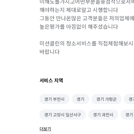
이해도를가지고어떤부분을중점적으로서비
해야하는지 제대로알고 시행합니다

그동안 만나온많은 고객분들은 저의업체에 
높은평가를 아낌없이 해주셨습니다

미션클린의 청소서비스를 직접체험해보시기
서비스 지역
경기 부천시
경기
경기 가평군
경
경기 고양시 일산서구
경기 과천시
경기
더보기
경기 군포시
경기 김포시
경기 남양주시