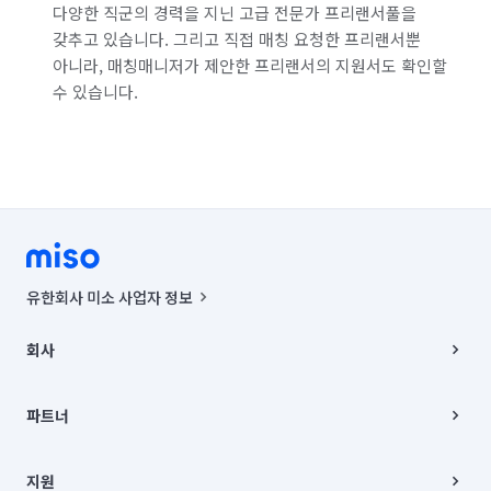
다양한 직군의 경력을 지닌 고급 전문가 프리랜서풀을
갖추고 있습니다. 그리고 직접 매칭 요청한 프리랜서뿐
아니라, 매칭매니저가 제안한 프리랜서의 지원서도 확인할
수 있습니다.
유한회사 미소 사업자 정보
사업자등록번호 : 291-87-00271 | 인허가번호 : 2016-3220163-14-5-
00019 |
회사
통신판매신고번호 : 2024-서울종로-1400(공정거래위원회 정보) |
대표이사 : CHING VICTOR COLUMBIA RHEE
회사소개
주소 | 본사: 서울특별시 종로구 율곡로 6(중학동, 트윈트리빌딩) B동 5층
채용
파트너
컨택센터 : 서울특별시 종로구 수송동 율곡로 24, 7층, 8층 미소
블로그
유한회사 미소는 통신판매중개자이며, 통신판매의 당사자가 아닙니다.
파트너 지원
상품, 상품정보, 거래에 관한 의무와 책임은 거래당사자에게 있습니다.
이사
지원