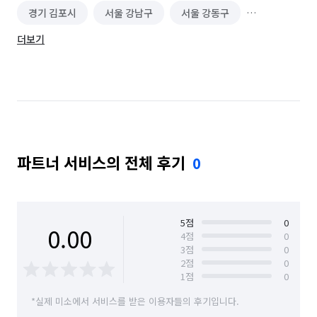
경기 김포시
서울 강남구
서울 강동구
더보기
서울 강북구
서울 강서구
서울 관악구
서울 광진구
서울 구로구
서울 금천구
서울 노원구
서울 도봉구
서울 동대문구
서울 동작구
서울 마포구
서울 서대문구
파트너 서비스의 전체 후기
0
서울 서초구
서울 성동구
서울 성북구
서울 송파구
서울 양천구
서울 영등포구
서울 용산구
서울 은평구
서울 종로구
5
점
0
0.00
4
점
0
3
점
0
서울 중구
서울 중랑구
인천 동구
2
점
0
1
점
0
*실제 미소에서 서비스를 받은 이용자들의 후기입니다.