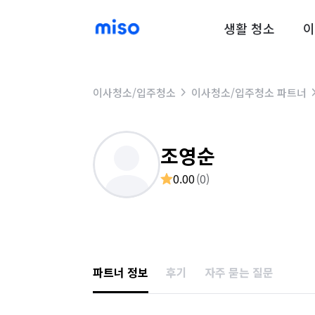
생활 청소
이
이사청소/입주청소
이사청소/입주청소 파트너
조영순
0.00
(
0
)
파트너 정보
후기
자주 묻는 질문