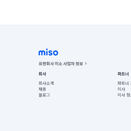
유한회사 미소 사업자 정보
사업자등록번호 : 291-87-00271 | 인허가번호 : 2016-32201
회사
파트너
통신판매신고번호 : 2024-서울종로-1400(공정거래위원회 정
대표이사 : CHING VICTOR COLUMBIA RHEE
회사소개
파트너 
주소 | 본사: 서울특별시 종로구 율곡로 6(중학동, 트윈트리
채용
이사
컨택센터 : 서울특별시 종로구 수송동 율곡로 24, 7층, 8층
블로그
이사 청
유한회사 미소는 통신판매중개자이며, 통신판매의 당사자가
상품, 상품정보, 거래에 관한 의무와 책임은 거래당사자에
언론 보도 관련 문의:
contact@getmiso.com
대표번호: 1577-8808
© 유한회사 미소. Miso, Inc. All Rights Reserved.