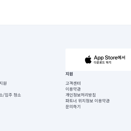
63-14-5-00019 |
지원
보) |
지원
고객센터
빌딩) B동 5층
이용약관
 미소
소/입주 청소
개인정보처리방침
 아닙니다.
파트너 위치정보 이용약관
게 있습니다.
문의하기