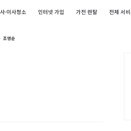
사·이사청소
인터넷 가입
가전 렌탈
전체 서비
조영순