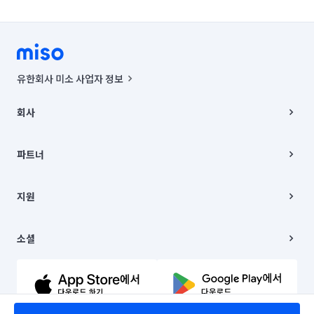
유한회사 미소 사업자 정보
사업자등록번호 : 291-87-00271 | 인허가번호 : 2016-3220163-14-5-
00019 |
회사
통신판매신고번호 : 2024-서울종로-1400(공정거래위원회 정보) |
대표이사 : CHING VICTOR COLUMBIA RHEE
회사소개
주소 | 본사: 서울특별시 종로구 율곡로 6(중학동, 트윈트리빌딩) B동 5층
채용
파트너
컨택센터 : 서울특별시 종로구 수송동 율곡로 24, 7층, 8층 미소
블로그
유한회사 미소는 통신판매중개자이며, 통신판매의 당사자가 아닙니다.
파트너 지원
상품, 상품정보, 거래에 관한 의무와 책임은 거래당사자에게 있습니다.
이사
지원
언론 보도 관련 문의:
contact@getmiso.com
이사 청소/입주 청소
대표번호: 1577-8808
고객센터
© 유한회사 미소. Miso, Inc. All Rights Reserved.
이용약관
소셜
개인정보처리방침
파트너 위치정보 이용약관
링크드인
문의하기
유튜브