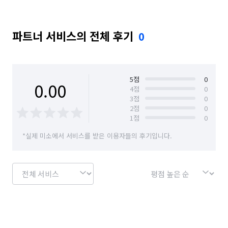
파트너 서비스의 전체 후기
0
5
점
0
0.00
4
점
0
3
점
0
2
점
0
1
점
0
*실제 미소에서 서비스를 받은 이용자들의 후기입니다.