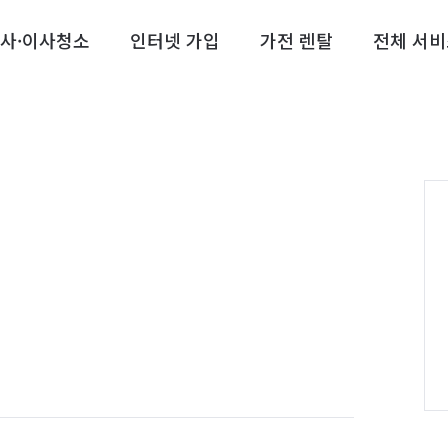
사·이사청소
인터넷 가입
가전 렌탈
전체 서비