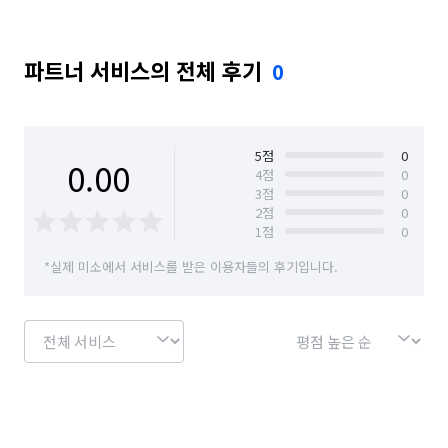
파트너 서비스의 전체 후기
0
5
점
0
0.00
4
점
0
3
점
0
2
점
0
1
점
0
*실제 미소에서 서비스를 받은 이용자들의 후기입니다.