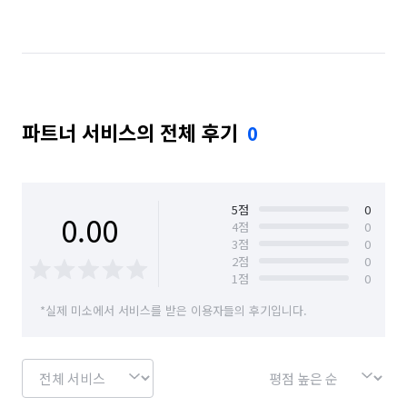
경기 김포시
경기 남양주시
경기 동두천시
경기 성남시 분당구
경기 성남시 수정구
경기 성남시 중원구
경기 수원시 권선구
파트너 서비스의 전체 후기
0
경기 수원시 영통구
경기 수원시 장안구
경기 수원시 팔달구
경기 시흥시
경기 안산시 단원구
경기 안산시 상록구
5
점
0
0.00
4
점
0
3
점
0
경기 안성시
경기 안양시 동안구
2
점
0
1
점
0
경기 안양시 만안구
경기 양주시
경기 양평군
*실제 미소에서 서비스를 받은 이용자들의 후기입니다.
경기 여주시
경기 연천군
경기 오산시
경기 용인시 기흥구
경기 용인시 수지구
경기 용인시 처인구
경기 의왕시
경기 의정부시