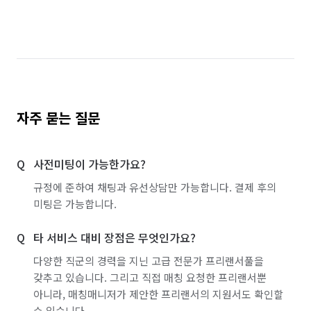
경기 이천시
경기 파주시
경기 평택시
경기 포천시
경기 하남시
경기 화성시
경기 화성시 동탄구
경기 화성시 효행구
경기 화성시 만세구
경기 화성시 병점구
자주 묻는 질문
사전미팅이 가능한가요?
규정에 준하여 채팅과 유선상담만 가능합니다. 결제 후의
미팅은 가능합니다.
타 서비스 대비 장점은 무엇인가요?
다양한 직군의 경력을 지닌 고급 전문가 프리랜서풀을
갖추고 있습니다. 그리고 직접 매칭 요청한 프리랜서뿐
아니라, 매칭매니저가 제안한 프리랜서의 지원서도 확인할
수 있습니다.