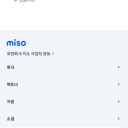
유한회사 미소 사업자 정보
사업자등록번호 : 291-87-00271 | 인허가번호 : 2016-3220163-14-5-
00019 |
회사
통신판매신고번호 : 2024-서울종로-1400(공정거래위원회 정보) |
대표이사 : CHING VICTOR COLUMBIA RHEE
회사소개
주소 | 본사: 서울특별시 종로구 율곡로 6(중학동, 트윈트리빌딩) B동 5층
채용
파트너
컨택센터 : 서울특별시 종로구 수송동 율곡로 24, 7층, 8층 미소
블로그
유한회사 미소는 통신판매중개자이며, 통신판매의 당사자가 아닙니다.
파트너 지원
상품, 상품정보, 거래에 관한 의무와 책임은 거래당사자에게 있습니다.
이사
지원
언론 보도 관련 문의:
contact@getmiso.com
이사 청소/입주 청소
대표번호: 1577-8808
고객센터
© 유한회사 미소. Miso, Inc. All Rights Reserved.
이용약관
소셜
개인정보처리방침