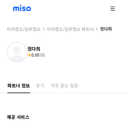
정다희
이사청소/입주청소
이사청소/입주청소 파트너
정다희
0.00
(
0
)
파트너 정보
후기
자주 묻는 질문
제공 서비스