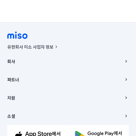
유한회사 미소 사업자 정보
사업자등록번호 : 291-87-00271 | 인허가번호 : 2016-3220163-14-5-
00019 |
회사
통신판매신고번호 : 2024-서울종로-1400(공정거래위원회 정보) |
대표이사 : CHING VICTOR COLUMBIA RHEE
회사소개
주소 | 본사: 서울특별시 종로구 율곡로 6(중학동, 트윈트리빌딩) B동 5층
채용
파트너
컨택센터 : 서울특별시 종로구 수송동 율곡로 24, 7층, 8층 미소
블로그
유한회사 미소는 통신판매중개자이며, 통신판매의 당사자가 아닙니다.
파트너 지원
상품, 상품정보, 거래에 관한 의무와 책임은 거래당사자에게 있습니다.
이사
지원
언론 보도 관련 문의:
contact@getmiso.com
이사 청소/입주 청소
대표번호: 1577-8808
고객센터
© 유한회사 미소. Miso, Inc. All Rights Reserved.
이용약관
소셜
개인정보처리방침
파트너 위치정보 이용약관
링크드인
문의하기
유튜브