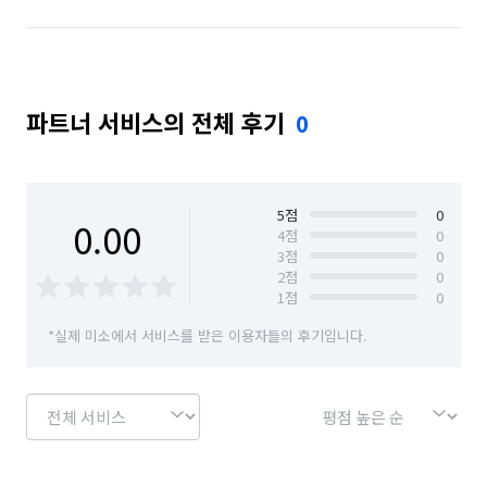
파트너 서비스의 전체 후기
0
5
점
0
0.00
4
점
0
3
점
0
2
점
0
1
점
0
*실제 미소에서 서비스를 받은 이용자들의 후기입니다.