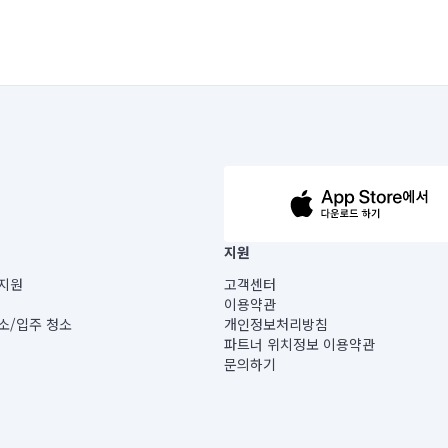
63-14-5-00019 |
지원
보) |
지원
고객센터
빌딩) B동 5층
이용약관
 미소
소/입주 청소
개인정보처리방침
 아닙니다.
파트너 위치정보 이용약관
게 있습니다.
문의하기