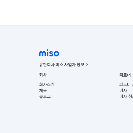
유한회사 미소 사업자 정보
사업자등록번호 : 291-87-00271 | 인허가번호 : 2016-32201
회사
파트너
통신판매신고번호 : 2024-서울종로-1400(공정거래위원회 정
대표이사 : CHING VICTOR COLUMBIA RHEE
회사소개
파트너 
주소 | 본사: 서울특별시 종로구 율곡로 6(중학동, 트윈트리
채용
이사
컨택센터 : 서울특별시 종로구 수송동 율곡로 24, 7층, 8층
블로그
이사 청
유한회사 미소는 통신판매중개자이며, 통신판매의 당사자가
상품, 상품정보, 거래에 관한 의무와 책임은 거래당사자에
언론 보도 관련 문의:
contact@getmiso.com
대표번호: 1577-8808
© 유한회사 미소. Miso, Inc. All Rights Reserved.