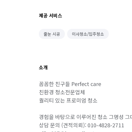
제공 서비스
줄눈 시공
이사청소/입주청소
소개
꼼꼼한 친구들 Perfect care

친환경 청소전문업체 

퀄리티 있는 프로미엄 청소 

경험을 바탕으로 이루어진 청소 그명성 그대
상담 문의 (견적의뢰): 010-4828-2711
