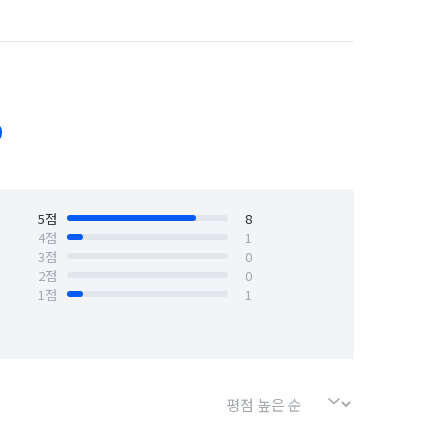
경기 수원시 권선구
경기 수원시 영통구
경기 시흥시
경기 안산시 단원구
경기 안양시 만안구
경기 양주시
0
기흥구
경기 용인시 수지구
의정부시
5
점
경기 파주시
경기 포천시
8
4
점
1
3
점
0
서울 강동구
서울 강북구
2
점
0
1
점
1
서울 동작구
서울 마포구
서울 양천구
서울 영등포구
경기 화성시 동탄구