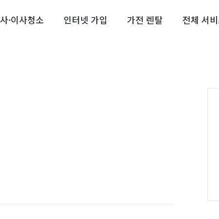
사·이사청소
인터넷 가입
가전 렌탈
전체 서비