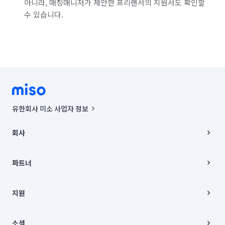
아니라, 매칭매니저가 제안한 프리랜서의 지원서도 확인할
수 있습니다.
서울 중랑구
인천 강화군
인천 계양구
인천 남구
인천 남동구
인천 동구
인천 부평구
인천 서구
인천 연수구
인천 옹진군
인천 중구
경기 화성시 동탄구
경기 화성시 효행구
경기 화성시 만세구
유한회사 미소 사업자 정보
경기 화성시 병점구
사업자등록번호 : 291-87-00271 | 인허가번호 : 2016-3220163-14-5-
00019 |
회사
통신판매신고번호 : 2024-서울종로-1400(공정거래위원회 정보) |
대표이사 : CHING VICTOR COLUMBIA RHEE
회사소개
주소 | 본사: 서울특별시 종로구 율곡로 6(중학동, 트윈트리빌딩) B동 5층
채용
파트너
컨택센터 : 서울특별시 종로구 수송동 율곡로 24, 7층, 8층 미소
블로그
유한회사 미소는 통신판매중개자이며, 통신판매의 당사자가 아닙니다.
파트너 지원
상품, 상품정보, 거래에 관한 의무와 책임은 거래당사자에게 있습니다.
이사
지원
언론 보도 관련 문의:
contact@getmiso.com
이사 청소/입주 청소
대표번호: 1577-8808
고객센터
© 유한회사 미소. Miso, Inc. All Rights Reserved.
이용약관
소셜