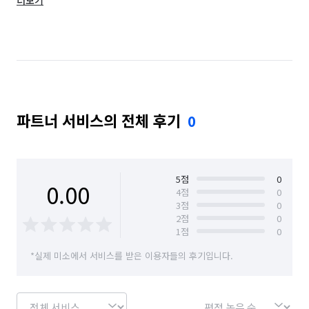
더보기
경기 광주시
경기 구리시
경기 군포시
경기 김포시
경기 남양주시
경기 동두천시
경기 성남시 분당구
경기 성남시 수정구
경기 성남시 중원구
경기 수원시 권선구
파트너 서비스의 전체 후기
0
경기 수원시 영통구
경기 수원시 장안구
경기 수원시 팔달구
경기 시흥시
경기 안산시 단원구
경기 안산시 상록구
5
점
0
0.00
4
점
0
3
점
0
경기 안성시
경기 안양시 동안구
2
점
0
1
점
0
경기 안양시 만안구
경기 양주시
경기 양평군
*실제 미소에서 서비스를 받은 이용자들의 후기입니다.
경기 여주시
경기 연천군
경기 오산시
경기 용인시 기흥구
경기 용인시 수지구