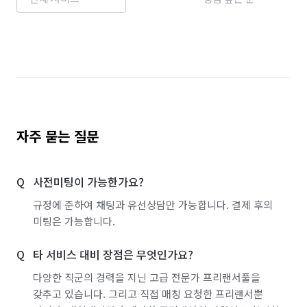
경기 용인시 처인구
경기 의왕시
경기 의정부시
경기 이천시
경기 파주시
경기 평택시
경기 포천시
경기 하남시
경기 화성시
서울 강남구
서울 강동구
서울 강북구
서울 강서구
서울 관악구
서울 광진구
자주 묻는 질문
서울 구로구
서울 금천구
서울 노원구
사전미팅이 가능한가요?
서울 도봉구
서울 동대문구
서울 동작구
규정에 준하여 채팅과 유선상담만 가능합니다. 결제 후의
서울 마포구
서울 서대문구
서울 서초구
미팅은 가능합니다.
서울 성동구
서울 성북구
서울 송파구
타 서비스 대비 장점은 무엇인가요?
서울 양천구
서울 영등포구
서울 용산구
다양한 직군의 경력을 지닌 고급 전문가 프리랜서풀을
갖추고 있습니다. 그리고 직접 매칭 요청한 프리랜서뿐
서울 은평구
서울 종로구
서울 중구