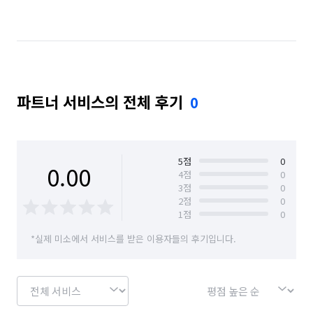
파트너 서비스의 전체 후기
0
5
점
0
0.00
4
점
0
3
점
0
2
점
0
1
점
0
*실제 미소에서 서비스를 받은 이용자들의 후기입니다.