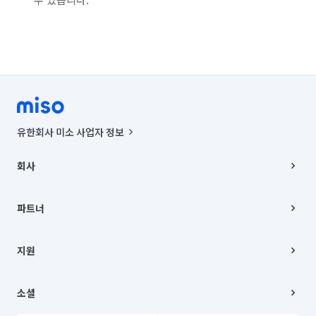
유한회사 미소 사업자 정보
사업자등록번호 : 291-87-00271 | 인허가번호 : 2016-3220163-14-5-
00019 |
회사
통신판매신고번호 : 2024-서울종로-1400(공정거래위원회 정보) |
대표이사 : CHING VICTOR COLUMBIA RHEE
회사소개
주소 | 본사: 서울특별시 종로구 율곡로 6(중학동, 트윈트리빌딩) B동 5층
채용
파트너
컨택센터 : 서울특별시 종로구 수송동 율곡로 24, 7층, 8층 미소
블로그
유한회사 미소는 통신판매중개자이며, 통신판매의 당사자가 아닙니다.
파트너 지원
상품, 상품정보, 거래에 관한 의무와 책임은 거래당사자에게 있습니다.
이사
지원
언론 보도 관련 문의:
contact@getmiso.com
이사 청소/입주 청소
대표번호: 1577-8808
고객센터
© 유한회사 미소. Miso, Inc. All Rights Reserved.
이용약관
소셜
개인정보처리방침