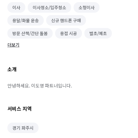
이사
이사청소/입주청소
소형이사
용달/화물 운송
신규 핸드폰 구매
방문 산책/간단 돌봄
용접 시공
벌초/예초
더보기
소개
안녕하세요. 이도영 파트너입니다.
서비스 지역
경기 파주시