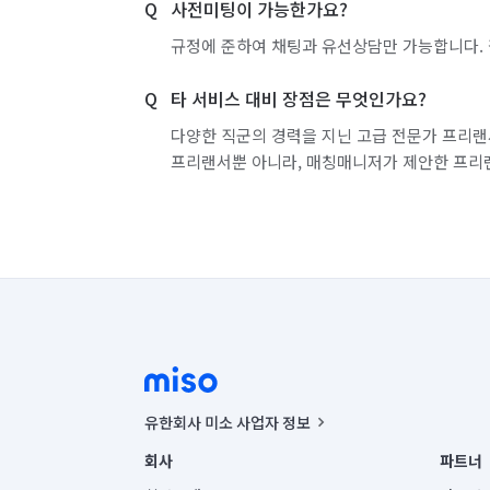
사전미팅이 가능한가요?
규정에 준하여 채팅과 유선상담만 가능합니다. 
타 서비스 대비 장점은 무엇인가요?
다양한 직군의 경력을 지닌 고급 전문가 프리랜
프리랜서뿐 아니라, 매칭매니저가 제안한 프리
유한회사 미소 사업자 정보
사업자등록번호 : 291-87-00271 | 인허가번호 : 2016-32201
회사
파트너
통신판매신고번호 : 2024-서울종로-1400(공정거래위원회 정