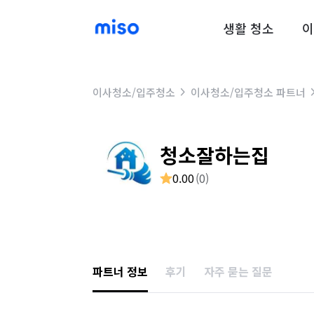
생활 청소
이
이사청소/입주청소
이사청소/입주청소 파트너
청소잘하는집
0.00
(
0
)
파트너 정보
후기
자주 묻는 질문