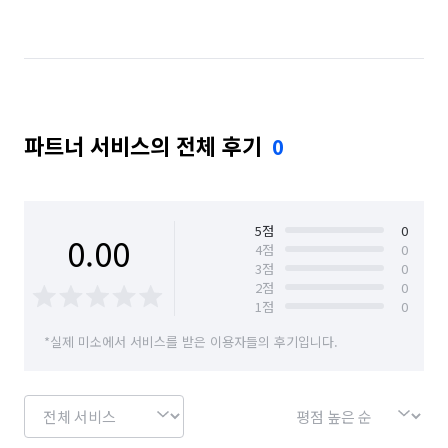
대전 중구
서울 강남구
서울 강동구
서울 강북구
서울 광진구
서울 동대문구
서울 마포구
서울 서대문구
서울 서초구
파트너 서비스의 전체 후기
0
서울 성동구
서울 성북구
서울 송파구
서울 양천구
서울 영등포구
서울 용산구
서울 은평구
전남 광양시
전남 나주시
5
점
0
0.00
4
점
0
3
점
0
전남 담양군
전남 목포시
전남 순천시
2
점
0
1
점
0
전북 전주시 덕진구
전북 전주시 완산구
*실제 미소에서 서비스를 받은 이용자들의 후기입니다.