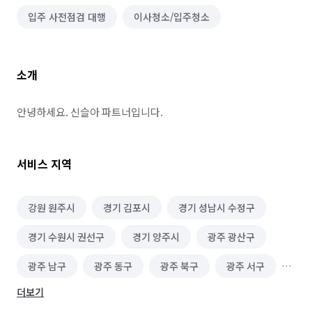
입주 사전점검 대행
이사청소/입주청소
소개
안녕하세요. 신슬아 파트너입니다.
서비스 지역
강원 원주시
경기 김포시
경기 성남시 수정구
경기 수원시 권선구
경기 양주시
광주 광산구
광주 남구
광주 동구
광주 북구
광주 서구
더보기
대전 대덕구
대전 서구
대전 유성구