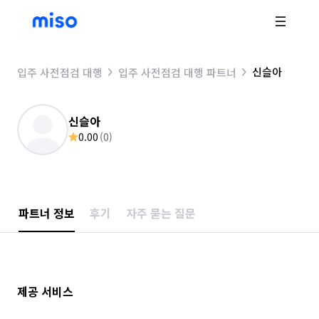
신슬아
입주 사전점검 대행
입주 사전점검 대행 파트너
신슬아
0.00
(
0
)
파트너 정보
후기
자주 묻는 질문
제공 서비스