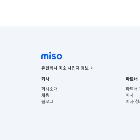
유한회사 미소 사업자 정보
사업자등록번호 : 291-87-00271 | 인허가번호 : 2016-32201
회사
파트너
통신판매신고번호 : 2024-서울종로-1400(공정거래위원회 정
대표이사 : CHING VICTOR COLUMBIA RHEE
회사소개
파트너 
주소 | 본사: 서울특별시 종로구 율곡로 6(중학동, 트윈트리
채용
이사
컨택센터 : 서울특별시 종로구 수송동 율곡로 24, 7층, 8층
블로그
이사 청
유한회사 미소는 통신판매중개자이며, 통신판매의 당사자가
상품, 상품정보, 거래에 관한 의무와 책임은 거래당사자에
언론 보도 관련 문의:
contact@getmiso.com
대표번호: 1577-8808
© 유한회사 미소. Miso, Inc. All Rights Reserved.