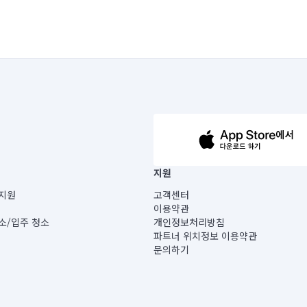
63-14-5-00019 |
지원
보) |
지원
고객센터
빌딩) B동 5층
이용약관
 미소
소/입주 청소
개인정보처리방침
 아닙니다.
파트너 위치정보 이용약관
게 있습니다.
문의하기