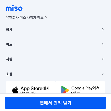
유한회사 미소 사업자 정보
사업자등록번호 : 291-87-00271 | 인허가번호 : 2016-3220163-14-5-
00019 |
회사
통신판매신고번호 : 2024-서울종로-1400(공정거래위원회 정보) |
대표이사 : CHING VICTOR COLUMBIA RHEE
회사소개
주소 | 본사: 서울특별시 종로구 율곡로 6(중학동, 트윈트리빌딩) B동 5층
채용
파트너
컨택센터 : 서울특별시 종로구 수송동 율곡로 24, 7층, 8층 미소
블로그
유한회사 미소는 통신판매중개자이며, 통신판매의 당사자가 아닙니다.
파트너 지원
상품, 상품정보, 거래에 관한 의무와 책임은 거래당사자에게 있습니다.
이사
지원
언론 보도 관련 문의:
contact@getmiso.com
이사 청소/입주 청소
대표번호: 1577-8808
고객센터
© 유한회사 미소. Miso, Inc. All Rights Reserved.
이용약관
소셜
개인정보처리방침
파트너 위치정보 이용약관
링크드인
문의하기
유튜브
앱에서 견적 받기