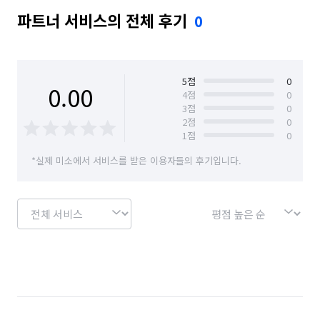
파트너 서비스의 전체 후기
0
5
점
0
0.00
4
점
0
3
점
0
2
점
0
1
점
0
*실제 미소에서 서비스를 받은 이용자들의 후기입니다.