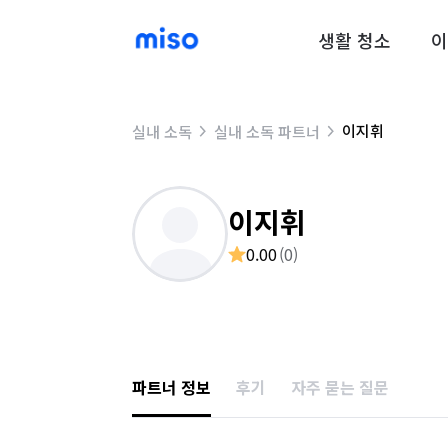
생활 청소
이
이지휘
실내 소독
실내 소독 파트너
이지휘
0.00
(
0
)
파트너 정보
후기
자주 묻는 질문