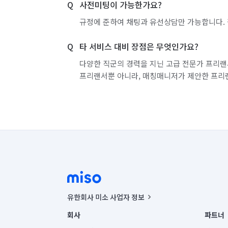
사전미팅이 가능한가요?
규정에 준하여 채팅과 유선상담만 가능합니다. 
타 서비스 대비 장점은 무엇인가요?
다양한 직군의 경력을 지닌 고급 전문가 프리랜
프리랜서뿐 아니라, 매칭매니저가 제안한 프리
유한회사 미소 사업자 정보
사업자등록번호 : 291-87-00271 | 인허가번호 : 2016-32201
회사
파트너
통신판매신고번호 : 2024-서울종로-1400(공정거래위원회 정