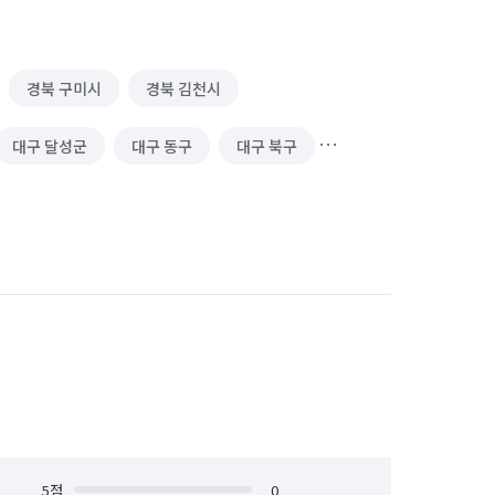
경북 구미시
경북 김천시
대구 달성군
대구 동구
대구 북구
대전 동구
대전 서구
대전 유성구
서울 중구
5
점
0