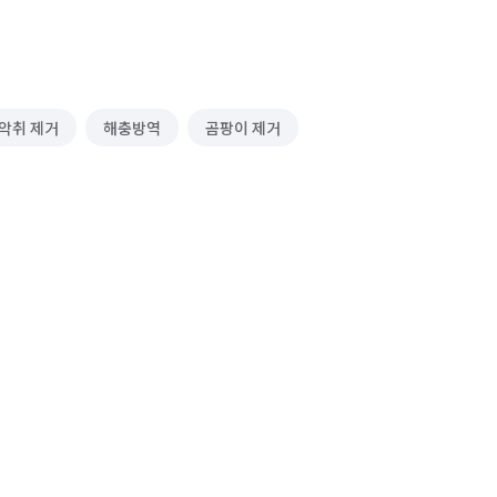
악취 제거
해충방역
곰팡이 제거