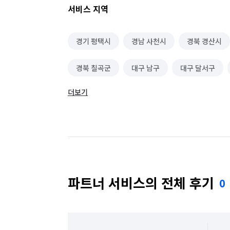
서비스 지역
경기 평택시
경남 사천시
경북 경산시
경북 칠곡군
대구 남구
대구 달서구
더보기
대구 서구
대구 수성구
대구 중구
대전 중구
서울 관악구
서울 성동구
파트너 서비스의 전체 후기
0