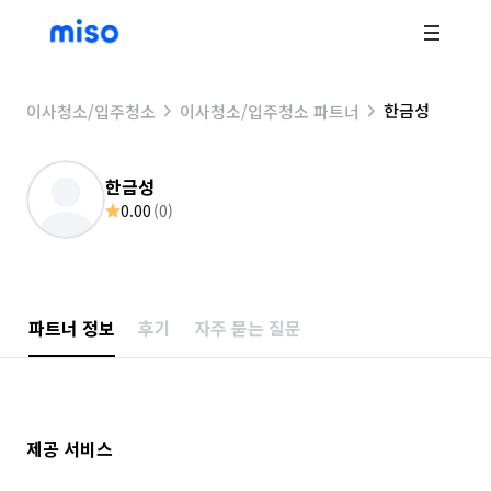
한금성
이사청소/입주청소
이사청소/입주청소 파트너
한금성
0.00
(
0
)
파트너 정보
후기
자주 묻는 질문
제공 서비스