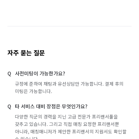
서울 중구
서울 중랑구
인천 계양구
인천 동구
인천 부평구
인천 서구
전남 광양시
경기 화성시 동탄구
경기 화성시 효행구
경기 화성시 만세구
자주 묻는 질문
경기 화성시 병점구
사전미팅이 가능한가요?
규정에 준하여 채팅과 유선상담만 가능합니다. 결제 후의
미팅은 가능합니다.
타 서비스 대비 장점은 무엇인가요?
다양한 직군의 경력을 지닌 고급 전문가 프리랜서풀을
갖추고 있습니다. 그리고 직접 매칭 요청한 프리랜서뿐
아니라, 매칭매니저가 제안한 프리랜서의 지원서도 확인할
수 있습니다.