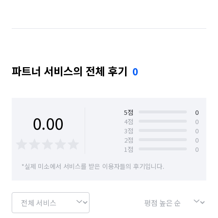
경기 수원시 팔달구
경기 양주시
경기 양평군
경기 오산시
경기 용인시 수지구
경기 용인시 처인구
경기 의정부시
경기 하남시
파트너 서비스의 전체 후기
0
경기 화성시
경북 안동시
대구 달서구
서울 강남구
서울 강동구
서울 강북구
서울 강서구
서울 관악구
서울 광진구
5
점
0
0.00
4
점
0
3
점
0
서울 금천구
서울 노원구
서울 도봉구
2
점
0
1
점
0
서울 동대문구
서울 동작구
서울 마포구
*실제 미소에서 서비스를 받은 이용자들의 후기입니다.
서울 서대문구
서울 서초구
서울 성동구
서울 성북구
서울 송파구
서울 영등포구
서울 용산구
서울 은평구
서울 종로구