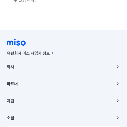
유한회사 미소 사업자 정보
사업자등록번호 : 291-87-00271 | 인허가번호 : 2016-3220163-14-5-
00019 |
회사
통신판매신고번호 : 2024-서울종로-1400(공정거래위원회 정보) |
대표이사 : CHING VICTOR COLUMBIA RHEE
회사소개
주소 | 본사: 서울특별시 종로구 율곡로 6(중학동, 트윈트리빌딩) B동 5층
채용
파트너
컨택센터 : 서울특별시 종로구 수송동 율곡로 24, 7층, 8층 미소
블로그
유한회사 미소는 통신판매중개자이며, 통신판매의 당사자가 아닙니다.
파트너 지원
상품, 상품정보, 거래에 관한 의무와 책임은 거래당사자에게 있습니다.
이사
지원
언론 보도 관련 문의:
contact@getmiso.com
이사 청소/입주 청소
대표번호: 1577-8808
고객센터
© 유한회사 미소. Miso, Inc. All Rights Reserved.
이용약관
소셜
개인정보처리방침