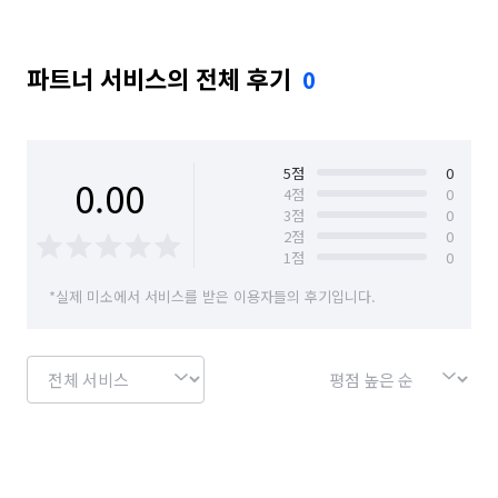
파트너 서비스의 전체 후기
0
5
점
0
0.00
4
점
0
3
점
0
2
점
0
1
점
0
*실제 미소에서 서비스를 받은 이용자들의 후기입니다.