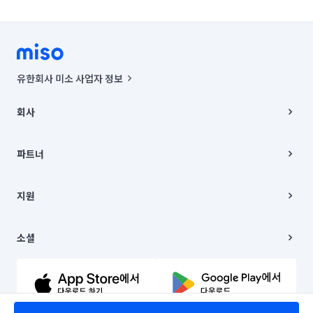
유한회사 미소 사업자 정보
사업자등록번호 : 291-87-00271 | 인허가번호 : 2016-3220163-14-5-
00019 |
회사
통신판매신고번호 : 2024-서울종로-1400(공정거래위원회 정보) |
대표이사 : CHING VICTOR COLUMBIA RHEE
회사소개
주소 | 본사: 서울특별시 종로구 율곡로 6(중학동, 트윈트리빌딩) B동 5층
채용
파트너
컨택센터 : 서울특별시 종로구 수송동 율곡로 24, 7층, 8층 미소
블로그
유한회사 미소는 통신판매중개자이며, 통신판매의 당사자가 아닙니다.
파트너 지원
상품, 상품정보, 거래에 관한 의무와 책임은 거래당사자에게 있습니다.
이사
지원
언론 보도 관련 문의:
contact@getmiso.com
이사 청소/입주 청소
대표번호: 1577-8808
고객센터
© 유한회사 미소. Miso, Inc. All Rights Reserved.
이용약관
소셜
개인정보처리방침
파트너 위치정보 이용약관
링크드인
문의하기
유튜브