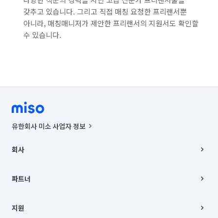
갖추고 있습니다. 그리고 직접 매칭 요청한 프리랜서뿐
서울 은평구
서울 종로구
서울 중구
아니라, 매칭매니저가 제안한 프리랜서의 지원서도 확인할
수 있습니다.
서울 중랑구
경기 화성시 동탄구
경기 화성시 효행구
경기 화성시 만세구
경기 화성시 병점구
유한회사 미소 사업자 정보
사업자등록번호 : 291-87-00271 | 인허가번호 : 2016-3220163-14-5-
00019 |
회사
통신판매신고번호 : 2024-서울종로-1400(공정거래위원회 정보) |
대표이사 : CHING VICTOR COLUMBIA RHEE
회사소개
주소 | 본사: 서울특별시 종로구 율곡로 6(중학동, 트윈트리빌딩) B동 5층
채용
파트너
컨택센터 : 서울특별시 종로구 수송동 율곡로 24, 7층, 8층 미소
블로그
유한회사 미소는 통신판매중개자이며, 통신판매의 당사자가 아닙니다.
파트너 지원
상품, 상품정보, 거래에 관한 의무와 책임은 거래당사자에게 있습니다.
이사
지원
언론 보도 관련 문의:
contact@getmiso.com
이사 청소/입주 청소