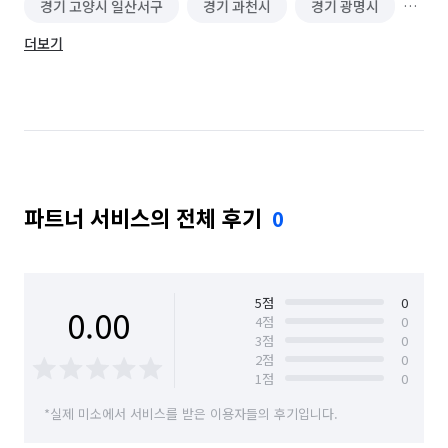
경기 고양시 일산서구
경기 과천시
경기 광명시
더보기
경기 광주시
경기 구리시
경기 군포시
경기 김포시
경기 남양주시
경기 동두천시
경기 성남시 분당구
경기 성남시 수정구
경기 성남시 중원구
경기 수원시 권선구
파트너 서비스의 전체 후기
0
경기 수원시 영통구
경기 수원시 장안구
경기 수원시 팔달구
경기 시흥시
경기 안산시 단원구
경기 안산시 상록구
5
점
0
0.00
4
점
0
3
점
0
경기 안성시
경기 안양시 동안구
2
점
0
1
점
0
경기 안양시 만안구
경기 양주시
경기 양평군
*실제 미소에서 서비스를 받은 이용자들의 후기입니다.
경기 여주시
경기 연천군
경기 오산시