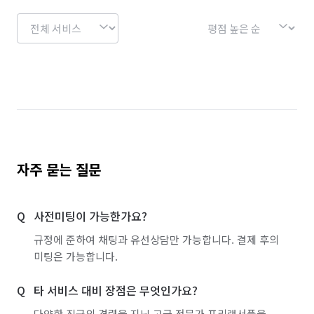
경기 용인시 기흥구
경기 용인시 수지구
경기 용인시 처인구
경기 의왕시
경기 의정부시
경기 이천시
경기 파주시
경기 평택시
경기 포천시
경기 하남시
경기 화성시
서울 강남구
서울 강동구
서울 강북구
서울 강서구
서울 관악구
서울 광진구
자주 묻는 질문
서울 구로구
서울 금천구
서울 노원구
사전미팅이 가능한가요?
서울 도봉구
서울 동대문구
서울 동작구
규정에 준하여 채팅과 유선상담만 가능합니다. 결제 후의
서울 마포구
서울 서대문구
서울 서초구
미팅은 가능합니다.
서울 성동구
서울 성북구
서울 송파구
타 서비스 대비 장점은 무엇인가요?
서울 양천구
서울 영등포구
서울 용산구
다양한 직군의 경력을 지닌 고급 전문가 프리랜서풀을