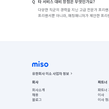
타 서비스 대비 장점은 무엇인가요?
다양한 직군의 경력을 지닌 고급 전문가 프리랜
프리랜서뿐 아니라, 매칭매니저가 제안한 프리
유한회사 미소 사업자 정보
사업자등록번호 : 291-87-00271 | 인허가번호 : 2016-32201
회사
파트너
통신판매신고번호 : 2024-서울종로-1400(공정거래위원회 정
대표이사 : CHING VICTOR COLUMBIA RHEE
회사소개
파트너 
주소 | 본사: 서울특별시 종로구 율곡로 6(중학동, 트윈트리
채용
이사
컨택센터 : 서울특별시 종로구 수송동 율곡로 24, 7층, 8층
블로그
이사 청
유한회사 미소는 통신판매중개자이며, 통신판매의 당사자가
상품, 상품정보, 거래에 관한 의무와 책임은 거래당사자에