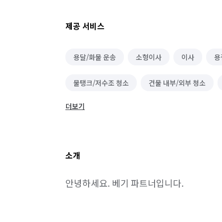
제공 서비스
용달/화물 운송
소형이사
이사
용
물탱크/저수조 청소
건물 내부/외부 청소
더보기
카페트 청소
짐 보관
무진동/냉동/냉장
조형물 시공
조경 공사
벽화 시공
소개
아스팔트/콘크리트 시공
데크 시공
대형
안녕하세요. 베기 파트너입니다.
그물망 설치 (안전망/스포츠망 등)
체육시설/
비닐하우스 시공