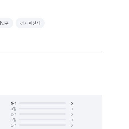
처인구
경기 이천시
5
점
0
4
점
0
3
점
0
2
점
0
1
점
0