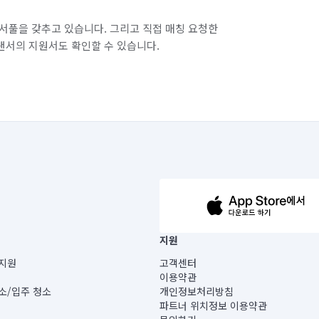
서풀을 갖추고 있습니다. 그리고 직접 매칭 요청한
랜서의 지원서도 확인할 수 있습니다.
63-14-5-00019 |
지원
보) |
지원
고객센터
빌딩) B동 5층
이용약관
 미소
소/입주 청소
개인정보처리방침
 아닙니다.
파트너 위치정보 이용약관
게 있습니다.