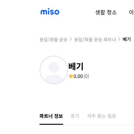
생활 청소
이
베기
용달/화물 운송
용달/화물 운송 파트너
베기
0.00
(
0
)
파트너 정보
후기
자주 묻는 질문