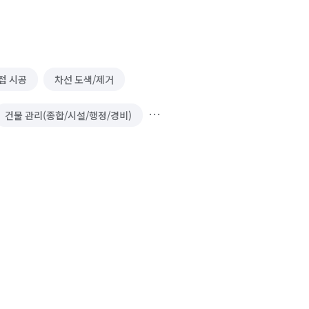
접 시공
차선 도색/제거
건물 관리(종합/시설/행정/경비)
차량
가구 청소
소파 청소
인조잔디 시공
어닝/차양 시공
천막 시공
운동기구 설치
굴착기 대여
지붕 공사