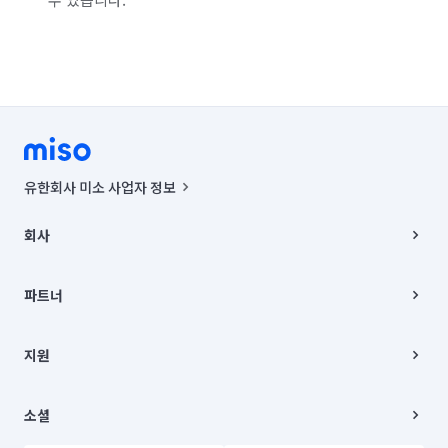
유한회사 미소 사업자 정보
사업자등록번호 : 291-87-00271 | 인허가번호 : 2016-3220163-14-5-
00019 |
회사
통신판매신고번호 : 2024-서울종로-1400(공정거래위원회 정보) |
대표이사 : CHING VICTOR COLUMBIA RHEE
회사소개
주소 | 본사: 서울특별시 종로구 율곡로 6(중학동, 트윈트리빌딩) B동 5층
채용
파트너
컨택센터 : 서울특별시 종로구 수송동 율곡로 24, 7층, 8층 미소
블로그
유한회사 미소는 통신판매중개자이며, 통신판매의 당사자가 아닙니다.
파트너 지원
상품, 상품정보, 거래에 관한 의무와 책임은 거래당사자에게 있습니다.
이사
지원
언론 보도 관련 문의:
contact@getmiso.com
이사 청소/입주 청소
대표번호: 1577-8808
고객센터
© 유한회사 미소. Miso, Inc. All Rights Reserved.
이용약관
소셜
개인정보처리방침