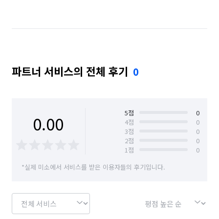
부산 사하구
서울 강남구
서울 동작구
서울 서초구
울산 울주군
파트너 서비스의 전체 후기
0
5
점
0
0.00
4
점
0
3
점
0
2
점
0
1
점
0
*실제 미소에서 서비스를 받은 이용자들의 후기입니다.