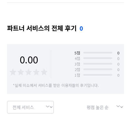
파트너 서비스의 전체 후기
0
5
점
0
0.00
4
점
0
3
점
0
2
점
0
1
점
0
*실제 미소에서 서비스를 받은 이용자들의 후기입니다.