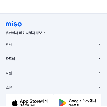
유한회사 미소 사업자 정보
사업자등록번호 : 291-87-00271 | 인허가번호 : 2016-3220163-14-5-
00019 |
회사
통신판매신고번호 : 2024-서울종로-1400(공정거래위원회 정보) |
대표이사 : CHING VICTOR COLUMBIA RHEE
회사소개
주소 | 본사: 서울특별시 종로구 율곡로 6(중학동, 트윈트리빌딩) B동 5층
채용
파트너
컨택센터 : 서울특별시 종로구 수송동 율곡로 24, 7층, 8층 미소
블로그
유한회사 미소는 통신판매중개자이며, 통신판매의 당사자가 아닙니다.
파트너 지원
상품, 상품정보, 거래에 관한 의무와 책임은 거래당사자에게 있습니다.
이사
지원
언론 보도 관련 문의:
contact@getmiso.com
이사 청소/입주 청소
대표번호: 1577-8808
고객센터
© 유한회사 미소. Miso, Inc. All Rights Reserved.
이용약관
소셜
개인정보처리방침
파트너 위치정보 이용약관
링크드인
문의하기
유튜브