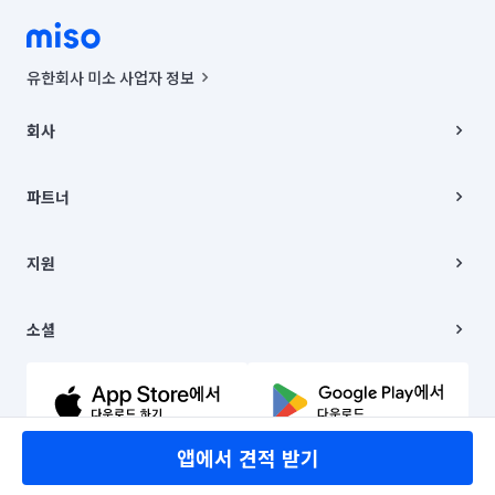
유한회사 미소 사업자 정보
사업자등록번호 : 291-87-00271 | 인허가번호 : 2016-3220163-14-5-
00019 |
회사
통신판매신고번호 : 2024-서울종로-1400(공정거래위원회 정보) |
대표이사 : CHING VICTOR COLUMBIA RHEE
회사소개
주소 | 본사: 서울특별시 종로구 율곡로 6(중학동, 트윈트리빌딩) B동 5층
채용
파트너
컨택센터 : 서울특별시 종로구 수송동 율곡로 24, 7층, 8층 미소
블로그
유한회사 미소는 통신판매중개자이며, 통신판매의 당사자가 아닙니다.
파트너 지원
상품, 상품정보, 거래에 관한 의무와 책임은 거래당사자에게 있습니다.
이사
지원
언론 보도 관련 문의:
contact@getmiso.com
이사 청소/입주 청소
대표번호: 1577-8808
고객센터
© 유한회사 미소. Miso, Inc. All Rights Reserved.
이용약관
소셜
개인정보처리방침
파트너 위치정보 이용약관
링크드인
문의하기
유튜브
앱에서 견적 받기