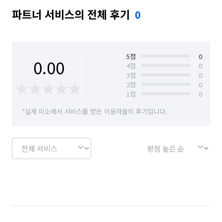
파트너 서비스의 전체 후기
0
5
점
0
0.00
4
점
0
3
점
0
2
점
0
1
점
0
*실제 미소에서 서비스를 받은 이용자들의 후기입니다.