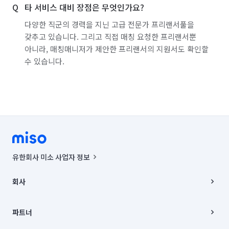
타 서비스 대비 장점은 무엇인가요?
다양한 직군의 경력을 지닌 고급 전문가 프리랜서풀을
갖추고 있습니다. 그리고 직접 매칭 요청한 프리랜서뿐
아니라, 매칭매니저가 제안한 프리랜서의 지원서도 확인할
수 있습니다.
유한회사 미소 사업자 정보
사업자등록번호 : 291-87-00271 | 인허가번호 : 2016-3220163-14-5-
00019 |
회사
통신판매신고번호 : 2024-서울종로-1400(공정거래위원회 정보) |
대표이사 : CHING VICTOR COLUMBIA RHEE
회사소개
주소 | 본사: 서울특별시 종로구 율곡로 6(중학동, 트윈트리빌딩) B동 5층
채용
파트너
컨택센터 : 서울특별시 종로구 수송동 율곡로 24, 7층, 8층 미소
블로그