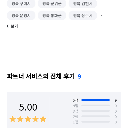
경북 구미시
경북 군위군
경북 김천시
경북 문경시
경북 봉화군
경북 상주시
더보기
경북 성주군
경북 안동시
경북 영덕군
경북 영양군
경북 영주시
경북 영천시
경북 예천군
경북 울릉군
경북 울진군
경북 의성군
경북 청도군
경북 청송군
파트너 서비스의 전체 후기
9
경북 칠곡군
경북 포항시 남구
경북 포항시 북구
대구 남구
대구 달서구
대구 달성군
대구 동구
대구 북구
대구 서구
대구 수성구
5
점
9
5.00
4
점
0
3
점
0
대구 중구
대구 군위군
2
점
0
1
점
0