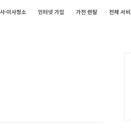
사·이사청소
인터넷 가입
가전 렌탈
전체 서비