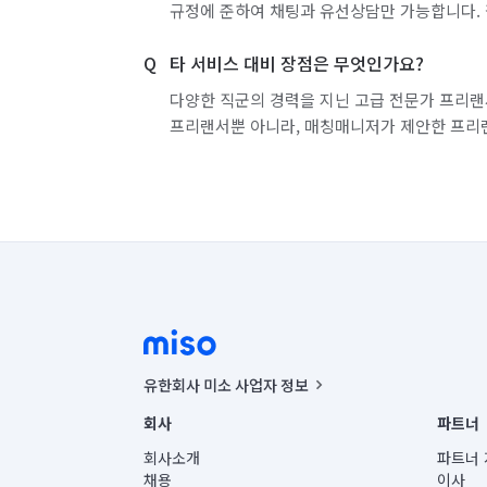
규정에 준하여 채팅과 유선상담만 가능합니다. 
타 서비스 대비 장점은 무엇인가요?
다양한 직군의 경력을 지닌 고급 전문가 프리랜
프리랜서뿐 아니라, 매칭매니저가 제안한 프리
유한회사 미소 사업자 정보
사업자등록번호 : 291-87-00271 | 인허가번호 : 2016-32201
회사
파트너
통신판매신고번호 : 2024-서울종로-1400(공정거래위원회 정
대표이사 : CHING VICTOR COLUMBIA RHEE
회사소개
파트너 
주소 | 본사: 서울특별시 종로구 율곡로 6(중학동, 트윈트리
채용
이사