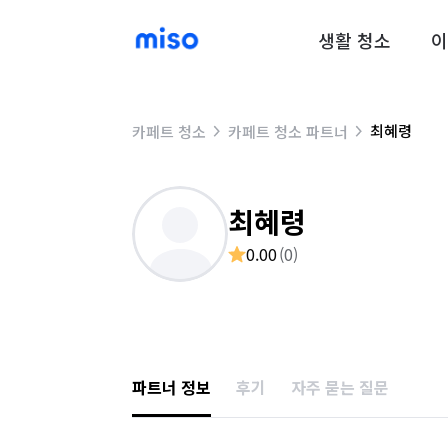
생활 청소
이
최혜령
카페트 청소
카페트 청소 파트너
최혜령
0.00
(
0
)
파트너 정보
후기
자주 묻는 질문