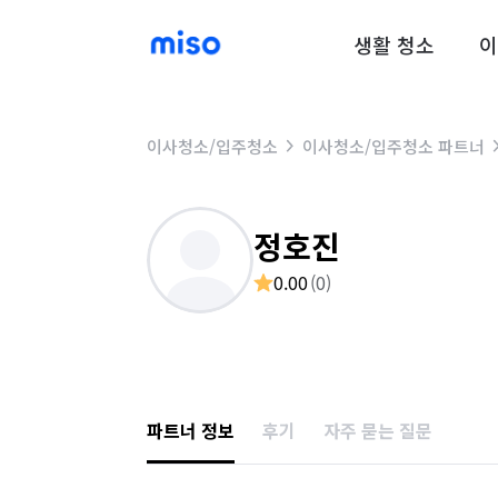
생활 청소
이
이사청소/입주청소
이사청소/입주청소 파트너
정호진
0.00
(
0
)
파트너 정보
후기
자주 묻는 질문