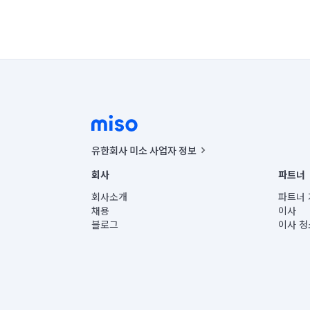
유한회사 미소 사업자 정보
사업자등록번호 : 291-87-00271 | 인허가번호 : 2016-32201
회사
파트너
통신판매신고번호 : 2024-서울종로-1400(공정거래위원회 정
대표이사 : CHING VICTOR COLUMBIA RHEE
회사소개
파트너 
주소 | 본사: 서울특별시 종로구 율곡로 6(중학동, 트윈트리
채용
이사
컨택센터 : 서울특별시 종로구 수송동 율곡로 24, 7층, 8층
블로그
이사 청
유한회사 미소는 통신판매중개자이며, 통신판매의 당사자가
상품, 상품정보, 거래에 관한 의무와 책임은 거래당사자에
언론 보도 관련 문의:
contact@getmiso.com
대표번호: 1577-8808
© 유한회사 미소. Miso, Inc. All Rights Reserved.