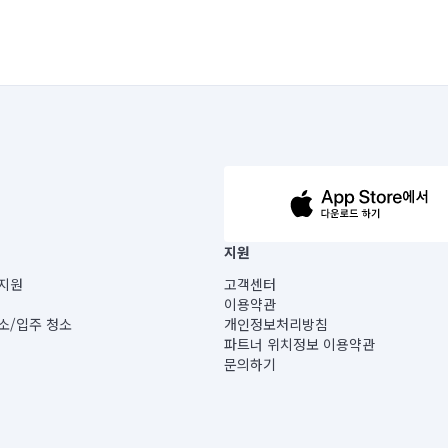
63-14-5-00019 |
지원
보) |
지원
고객센터
빌딩) B동 5층
이용약관
 미소
소/입주 청소
개인정보처리방침
 아닙니다.
파트너 위치정보 이용약관
게 있습니다.
문의하기